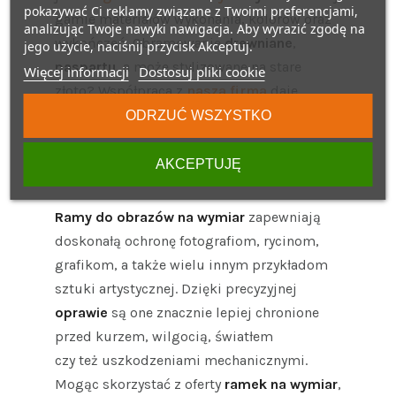
pokazywać Ci reklamy związane z Twoimi preferencjami,
gamie materiałów wykonania, kolorów oraz
analizując Twoje nawyki nawigacja. Aby wyrazić zgodę na
wykończeń. Obramowanie
drewniane
,
jego użycie, naciśnij przycisk Akceptuj.
paspartu
, a może stylizowane na stare
Więcej informacji
Dostosuj pliki cookie
złoto? Współpraca z
naszą firmą
daje
nieograniczone możliwości!
ODRZUĆ WSZYSTKO
AKCEPTUJĘ
Niezawodna ochrona
Ramy do obrazów na wymiar
zapewniają
doskonałą ochronę fotografiom, rycinom,
grafikom, a także wielu innym przykładom
sztuki artystycznej. Dzięki precyzyjnej
oprawie
są one znacznie lepiej chronione
przed kurzem, wilgocią, światłem
czy też uszkodzeniami mechanicznymi.
Mogąc skorzystać z oferty
ramek na wymiar
,