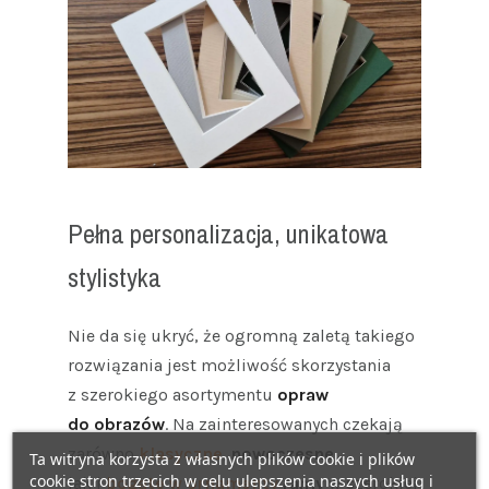
Pełna personalizacja, unikatowa
stylistyka
Nie da się ukryć, że ogromną zaletą takiego
rozwiązania jest możliwość skorzystania
z szerokiego asortymentu
opraw
do obrazów
. Na zainteresowanych czekają
zarówno
klasyczne
,
nowoczesne
,
Ta witryna korzysta z własnych plików cookie i plików
cookie stron trzecich w celu ulepszenia naszych usług i
jak i
bogate w ornamenty
ramy
w szerokiej