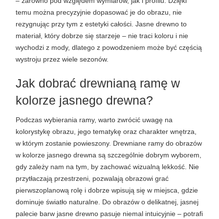
– zarówno pod względem wymiarów, jak i profilu. Dzięki 
temu można precyzyjnie dopasować je do obrazu, nie 
rezygnując przy tym z estetyki całości. Jasne drewno to 
materiał, który dobrze się starzeje – nie traci koloru i nie 
wychodzi z mody, dlatego z powodzeniem może być częścią 
wystroju przez wiele sezonów.
Jak dobrać drewnianą ramę w 
kolorze jasnego drewna?
Podczas wybierania ramy, warto zwrócić uwagę na 
kolorystykę obrazu, jego tematykę oraz charakter wnętrza, 
w którym zostanie powieszony. Drewniane ramy do obrazów 
w kolorze jasnego drewna są szczególnie dobrym wyborem, 
gdy zależy nam na tym, by zachować wizualną lekkość. Nie 
przytłaczają przestrzeni, pozwalają obrazowi grać 
pierwszoplanową rolę i dobrze wpisują się w miejsca, gdzie 
dominuje światło naturalne. Do obrazów o delikatnej, jasnej 
palecie barw jasne drewno pasuje niemal intuicyjnie – potrafi 