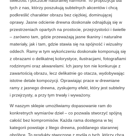
świeżość i poczucie naturalnej harmonii. To propozycja dla 
tych z nas, którzy poszukują subtelnych akcentów i chcą 
podkreślić charakter obrazu bez ciężkiej, dominującej 
oprawy. Jasne odcienie drewna doskonale odnajdują się w 
przestrzeniach opartych na prostocie, przejrzystości i świetle 
– zarówno tam, gdzie przeważają jasne tkaniny i naturalne 
materiały, jak i tam, gdzie stawia się na spójność i wizualny 
oddech. Ramy w tym wykończeniu doskonale komponują się 
z obrazami o delikatnej kolorystyce, ilustracjami, fotografiami 
rodzinnymi oraz akwarelami. Ich jasny ton nie konkuruje z 
zawartością obrazu, lecz delikatnie go otacza, wydobywając 
istotne detale kompozycji. Oprawiając prace w drewniane 
ramy z jasnego drewna, zyskujemy efekt, który jest subtelny 
i przejrzysty, a przy tym trwały i wyważony.
W naszym sklepie umożliwiamy dopasowanie ram do 
konkretnych wymiarów dzieł – co pozwala stworzyć spójną 
całość bez kompromisów. Każda rama dostępna w tej 
kategorii powstaje z litego drewna, poddanego starannej 
obróbce. To produkty stworzone z myślą o tych, którzy chcą, 