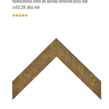
Nowoczesna rama do oprawy obrazów jasny dąb
52,28 zł
za mb
Od