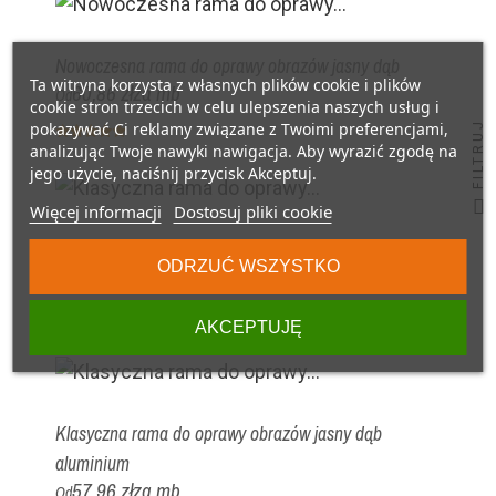
Nowoczesna rama do oprawy obrazów jasny dąb
Ta witryna korzysta z własnych plików cookie i plików
60,86 zł
za mb
Od
cookie stron trzecich w celu ulepszenia naszych usług i
pokazywać Ci reklamy związane z Twoimi preferencjami,
FILTRUJ
analizując Twoje nawyki nawigacja. Aby wyrazić zgodę na
jego użycie, naciśnij przycisk Akceptuj.
Więcej informacji
Dostosuj pliki cookie
Klasyczna rama do oprawy obrazów rattan
ODRZUĆ WSZYSTKO
36,36 zł
za mb
Od
AKCEPTUJĘ
Klasyczna rama do oprawy obrazów jasny dąb
aluminium
57,96 zł
za mb
Od