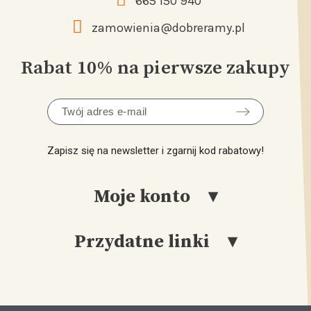
665 150 940
zamowienia@dobreramy.pl
Rabat 10% na pierwsze zakupy
Zapisz się na newsletter i zgarnij kod rabatowy!
Moje konto
Przydatne linki
Logowanie
Rejestracja
Katalog
Moje Konto