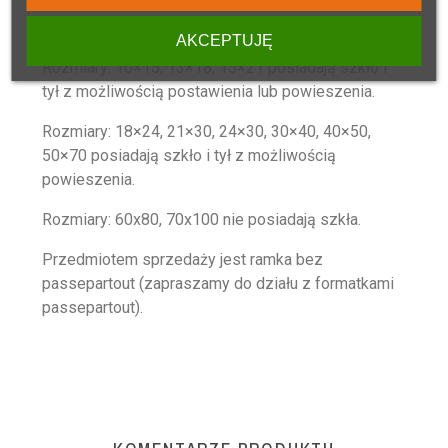
AKCEPTUJĘ
Rozmiary: 10×15, 13×18, 15×21 posiadają szkło i
tył z możliwością postawienia lub powieszenia.
Rozmiary: 18×24, 21×30, 24×30, 30×40, 40×50,
50×70 posiadają szkło i tył z możliwością
powieszenia.
Rozmiary: 60x80, 70x100 nie posiadają szkła.
Przedmiotem sprzedaży jest ramka bez
passepartout (zapraszamy do działu z formatkami
passepartout).