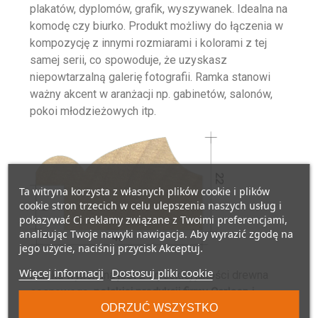
plakatów, dyplomów, grafik, wyszywanek. Idealna na
komodę czy biurko. Produkt możliwy do łączenia w
kompozycję z innymi rozmiarami i kolorami z tej
samej serii, co spowoduje, że uzyskasz
niepowtarzalną galerię fotografii. Ramka stanowi
ważny akcent w aranżacji np. gabinetów, salonów,
pokoi młodzieżowych itp.
Ta witryna korzysta z własnych plików cookie i plików
cookie stron trzecich w celu ulepszenia naszych usług i
pokazywać Ci reklamy związane z Twoimi preferencjami,
analizując Twoje nawyki nawigacja. Aby wyrazić zgodę na
jego użycie, naciśnij przycisk Akceptuj.
Więcej informacji
Dostosuj pliki cookie
Ramka wykonana jest z wysokiej jakości drewna
sosnowego,
polskiej produkcji firmy Carlson i
ODRZUĆ WSZYSTKO
Piechocki sp. z o.o.