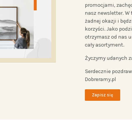
promocjami, zachęc
nasz newsletter. W 
żadnej okazji i będ
korzyści. Jako podz
otrzymasz od nas u
cały asortyment.
Życzymy udanych 
Serdecznie pozdraw
Dobreramy.pl
Zapisz się