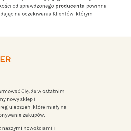
akości od sprawdzonego
producenta
powinna
adając na oczekiwania Klientów, którym
ER
ormować Cię, że w ostatnim
my nowy sklep i
reg ulepszeń, które miały na
konywanie zakupów.
 z naszymi nowościami i