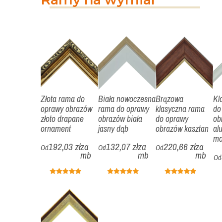
Złota rama do
Biała nowoczesna
Brązowa
Kl
oprawy obrazów
rama do oprawy
klasyczna rama
do
złoto drapane
obrazów biała
do oprawy
ob
ornament
jasny dąb
obrazów kasztan
al
mo
192,03 zł
za
132,07 zł
za
220,66 zł
za
Od
Od
Od
mb
mb
mb
Od