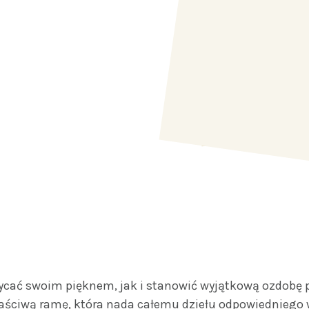
cać swoim pięknem, jak i stanowić wyjątkową ozdobę pr
aściwą ramę, która nada całemu dziełu odpowiedniego 