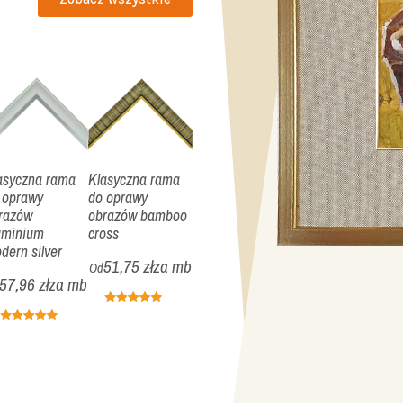
asyczna rama
Klasyczna rama
 oprawy
do oprawy
razów
obrazów bamboo
uminium
cross
dern silver
51,75 zł
za mb
Od
57,96 zł
za mb