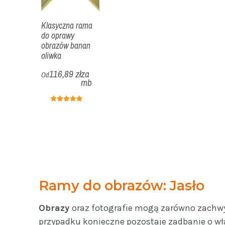
Klasyczna rama
do oprawy
obrazów banan
oliwka
116,89 zł
za
Od
mb
Ramy do obrazów: Jasło
Obrazy
oraz fotografie mogą zarówno zachwy
przypadku konieczne pozostaje zadbanie o wł