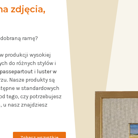
a zdjęcia,
e dobraną ramę?
w produkcji wysokiej
ch do różnych stylów i
passepartout
i
luster w
zu. Nasze produkty są
ostępne w standardowych
od tego, czy potrzebujesz
, u nasz znajdziesz
Zobacz wszystkie