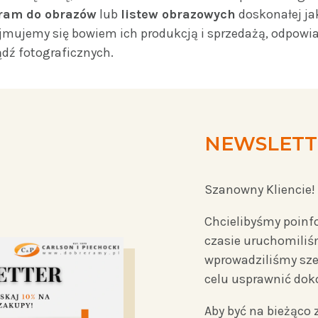
ram do obrazów
lub
listew obrazowych
doskonałej j
ajmujemy się bowiem ich produkcją i sprzedażą, odpowi
ądź fotograficznych.
NEWSLETT
Szanowny Kliencie!
Chcielibyśmy poinf
czasie uruchomiliś
wprowadziliśmy sze
celu usprawnić do
Aby być na bieżąco