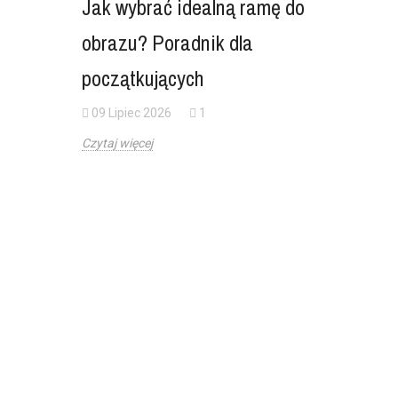
Jak wybrać idealną ramę do
obrazu? Poradnik dla
początkujących
09 Lipiec 2026
1
Czytaj więcej
Ochron
drewni
zachow
lata?
05 Lipi
Drewnian
na urodzi
o ich odp