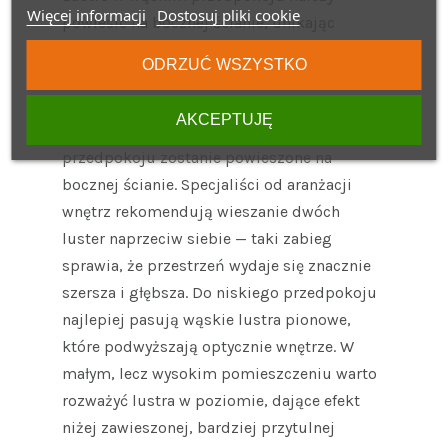
Więcej informacji
Dostosuj pliki cookie
powiesić na bocznej ścianie, unikając
odbijania elementów, które przytłaczają
ODRZUĆ WSZYSTKO
przestrzeń.
Wąski przedpokój, często w formie
AKCEPTUJĘ
korytarza, nabierze głębi, gdy lustro do
przedpokoju zostanie powieszone na
bocznej ścianie. Specjaliści od aranżacji
wnętrz rekomendują wieszanie dwóch
luster naprzeciw siebie — taki zabieg
sprawia, że przestrzeń wydaje się znacznie
szersza i głębsza. Do niskiego przedpokoju
najlepiej pasują wąskie lustra pionowe,
które podwyższają optycznie wnętrze. W
małym, lecz wysokim pomieszczeniu warto
rozważyć lustra w poziomie, dające efekt
niżej zawieszonej, bardziej przytulnej