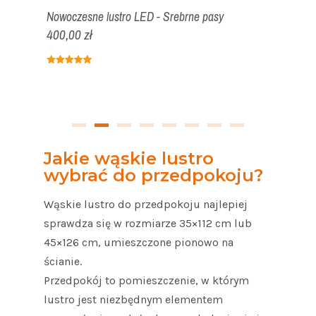
łota
Nowoczesne lustro LED - Srebrne pasy
Nowoczes
400,00 zł
235,00 z
Jakie wąskie lustro
wybrać do przedpokoju?
Wąskie lustro do przedpokoju najlepiej
sprawdza się w rozmiarze 35×112 cm lub
45×126 cm, umieszczone pionowo na
ścianie.
Przedpokój to pomieszczenie, w którym
lustro jest niezbędnym elementem