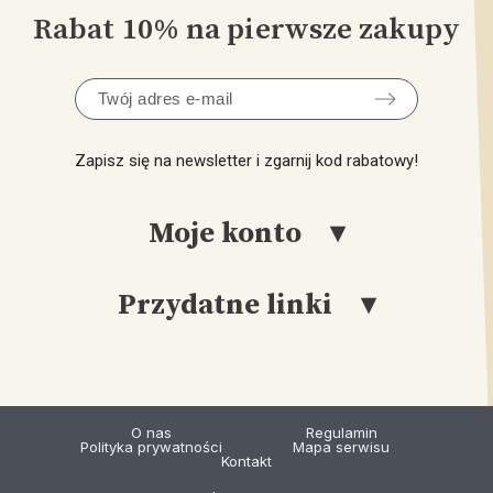
Rabat 10% na pierwsze zakupy
Zapisz się na newsletter i zgarnij kod rabatowy!
Moje konto
Przydatne linki
Logowanie
Rejestracja
Katalog
Moje Konto
Produkcja
O nas
Regulamin
Polityka prywatności
Mapa serwisu
Sklep Stacjonarny
Kontakt