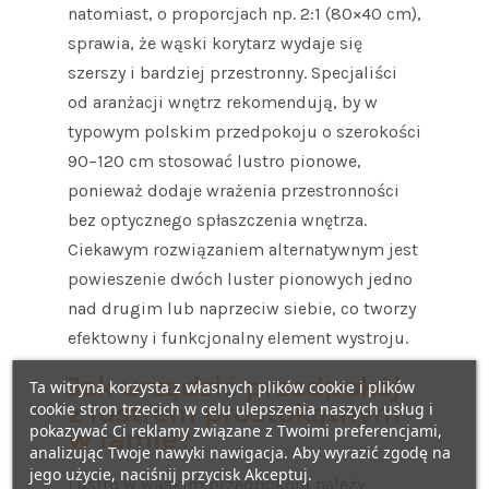
natomiast, o proporcjach np. 2:1 (80×40 cm),
sprawia, że wąski korytarz wydaje się
szerszy i bardziej przestronny. Specjaliści
od aranżacji wnętrz rekomendują, by w
typowym polskim przedpokoju o szerokości
90–120 cm stosować lustro pionowe,
ponieważ dodaje wrażenia przestronności
bez optycznego spłaszczenia wnętrza.
Ciekawym rozwiązaniem alternatywnym jest
powieszenie dwóch luster pionowych jedno
nad drugim lub naprzeciw siebie, co tworzy
efektowny i funkcjonalny element wystroju.
Jak urządzić przedpokój
Ta witryna korzysta z własnych plików cookie i plików
z lustrem prostokątnym
cookie stron trzecich w celu ulepszenia naszych usług i
pokazywać Ci reklamy związane z Twoimi preferencjami,
w ramie?
analizując Twoje nawyki nawigacja. Aby wyrazić zgodę na
jego użycie, naciśnij przycisk Akceptuj.
Lustro w wąskim przedpokoju należy