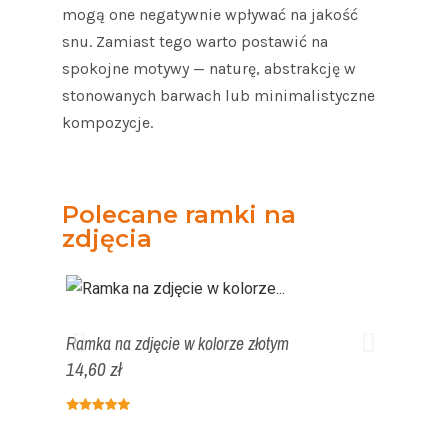
mogą one negatywnie wpływać na jakość
snu. Zamiast tego warto postawić na
spokojne motywy — naturę, abstrakcję w
stonowanych barwach lub minimalistyczne
kompozycje.
Polecane ramki na
zdjęcia
Ramka na zdjęcie w kolorze złotym
Ramka na
14,60 zł
poprzec
17,64 zł