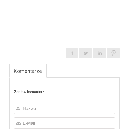
ulec usz
zabiegów
Czytaj wię
Komentarze
Zostaw komentarz