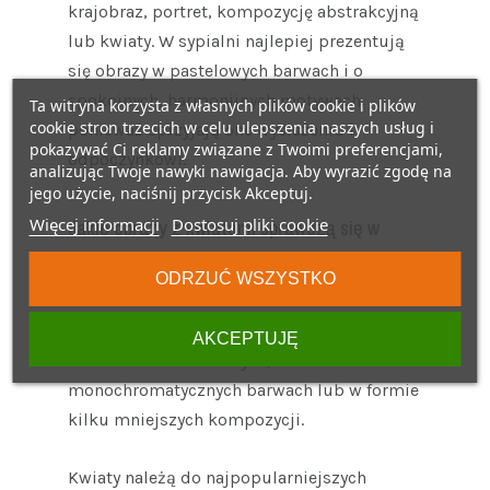
krajobraz, portret, kompozycję abstrakcyjną
lub kwiaty. W sypialni najlepiej prezentują
się obrazy w pastelowych barwach i o
spokojnych, harmonijnych motywach,
Ta witryna korzysta z własnych plików cookie i plików
cookie stron trzecich w celu ulepszenia naszych usług i
ponieważ sprzyjają one wyciszeniu i
pokazywać Ci reklamy związane z Twoimi preferencjami,
odpoczynkowi.
analizując Twoje nawyki nawigacja. Aby wyrazić zgodę na
jego użycie, naciśnij przycisk Akceptuj.
Więcej informacji
Dostosuj pliki cookie
Jakie obrazy z kwiatami sprawdzą się w
sypialni?
ODRZUĆ WSZYSTKO
W sypialni najlepiej sprawdzają się obrazy z
AKCEPTUJĘ
kwiatami w stonowanych,
monochromatycznych barwach lub w formie
kilku mniejszych kompozycji.
Kwiaty należą do najpopularniejszych