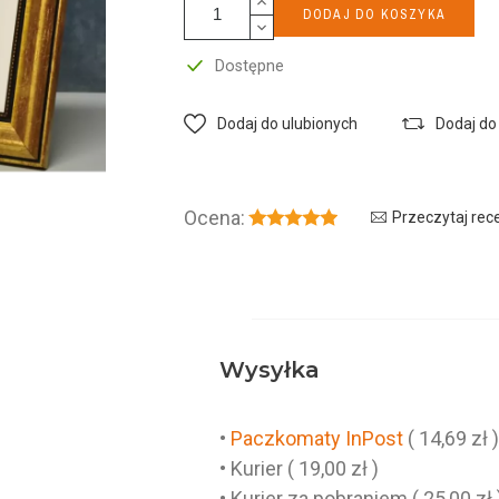
DODAJ DO KOSZYKA
Dostępne
Dodaj do ulubionych
Dodaj do
Ocena:
Przeczytaj rec
Wysyłka
•
Paczkomaty InPost
( 14,69 zł 
• Kurier ( 19,00 zł )
• Kurier za pobraniem ( 25,00 zł 