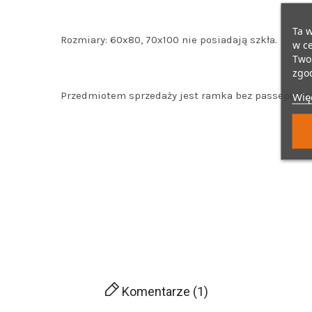
Ta w
Rozmiary: 60x80, 70x100 nie posiadają szkła.
w ce
Twoi
zgod
Przedmiotem sprzedaży jest ramka bez passepartou
Więc
Komentarze (1)