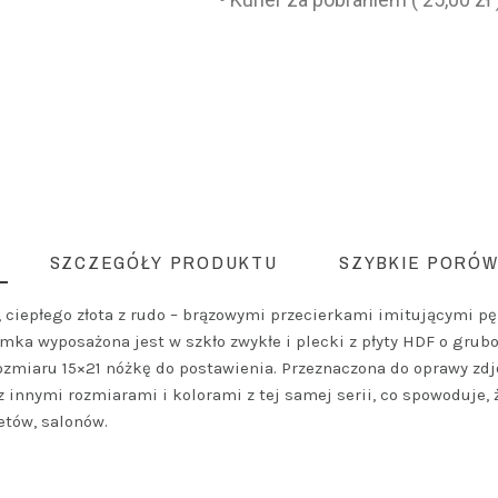
SZCZEGÓŁY PRODUKTU
SZYBKIE PORÓW
 ciepłego złota z rudo – brązowymi przecierkami imitującymi p
 Ramka wyposażona jest w szkło zwykłe i plecki z płyty HDF o gr
ozmiaru 15×21 nóżkę do postawienia. Przeznaczona do oprawy zdję
 innymi rozmiarami i kolorami z tej samej serii, co spowoduje, ż
etów, salonów.