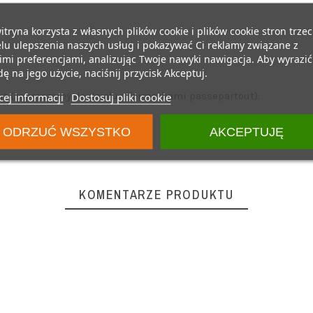
itryna korzysta z własnych plików cookie i plików cookie stron trzec
lu ulepszenia naszych usług i pokazywać Ci reklamy związane z
mi preferencjami, analizując Twoje nawyki nawigacja. Aby wyrazić
ę na jego użycie, naciśnij przycisk Akceptuj.
t (zapraszamy do działu z formatkami passepartout).
ej informacji
Dostosuj pliki cookie
ODRZUĆ WSZYSTKO
AKCEPTUJĘ
KOMENTARZE PRODUKTU