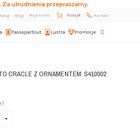
 Za utrudnienia przepraszamy.
Moje konto
Koszyk
talog
Blog
Kontakt
a
Passepartout
Lustra
Promocje
OTO CRACLE Z ORNAMENTEM
S410002
 )