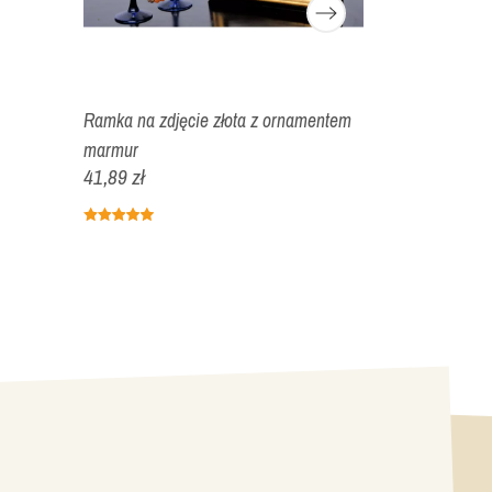
Ramka na zdjęcie złota z ornamentem
Ramka na zdję
40,85 zł
marmur
41,89 zł