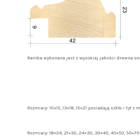
Ramka wykonana jest z wysokiej jakości drewna s
Rozmiary: 10×15, 13×18, 15×21 posiadają szkło i tył 
Rozmiary: 18×24, 21×30, 24×30, 30×40, 40×50, 50×70 