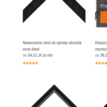
Więc
Nowoczesna rama do oprawy obrazów
Klasyc
arras black
marmur
54,51 zł
za mb
36,3
Od
Od