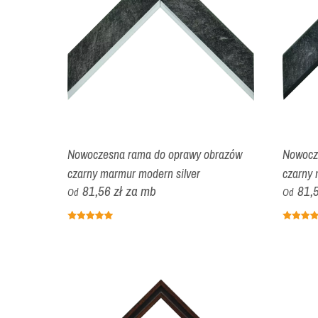
Nowoczesna rama do oprawy obrazów
Nowocz
czarny marmur modern silver
czarny
81,56 zł
za mb
81,5
Od
Od