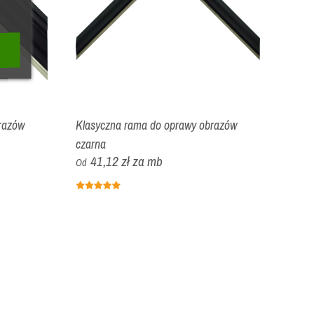
razów
Klasyczna rama do oprawy obrazów
czarna
41,12 zł
za mb
Od