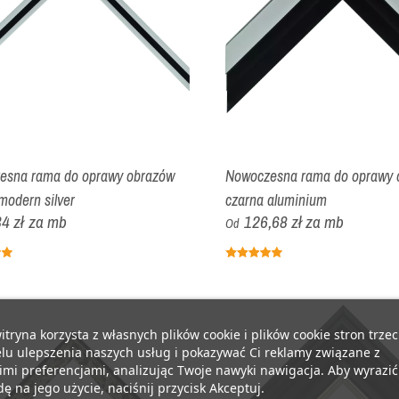
esna rama do oprawy obrazów
Nowoczesna rama do oprawy 
modern silver
czarna aluminium
4 zł
za mb
126,68 zł
za mb
Od
itryna korzysta z własnych plików cookie i plików cookie stron trzec
lu ulepszenia naszych usług i pokazywać Ci reklamy związane z
mi preferencjami, analizując Twoje nawyki nawigacja. Aby wyrazić
ę na jego użycie, naciśnij przycisk Akceptuj.