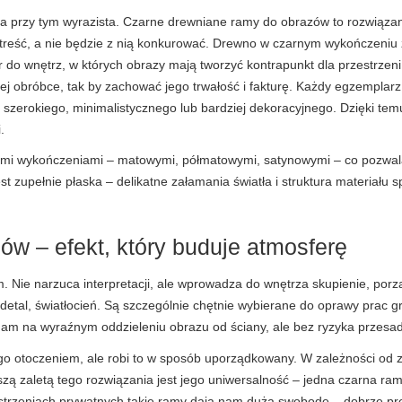
 przy tym wyrazista. Czarne drewniane ramy do obrazów to rozwiązanie
go treść, a nie będzie z nią konkurować. Drewno w czarnym wykończeniu 
do wnętrz, w których obrazy mają tworzyć kontrapunkt dla przestrzeni l
ej obróbce, tak by zachować jego trwałość i fakturę. Każdy egzempla
 szerokiego, minimalistycznego lub bardziej dekoracyjnego. Dzięki te
.
 wykończeniami – matowymi, półmatowymi, satynowymi – co pozwala le
t zupełnie płaska – delikatne załamania światła i struktura materiału 
w – efekt, który buduje atmosferę
. Nie narzuca interpretacji, ale wprowadza do wnętrza skupienie, po
detal, światłocień. Są szczególnie chętnie wybierane do oprawy prac gra
nam na wyraźnym oddzieleniu obrazu od ściany, ale bez ryzyka przesadn
o otoczeniem, ale robi to w sposób uporządkowany. W zależności od z
ą zaletą tego rozwiązania jest jego uniwersalność – jedna czarna ram
estrzeniach prywatnych takie ramy dają nam dużą swobodę – dobrze preze