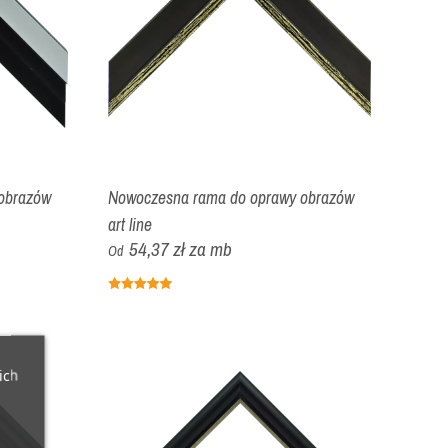
obrazów
Nowoczesna rama do oprawy obrazów
art line
54,37 zł
za mb
Od
ich