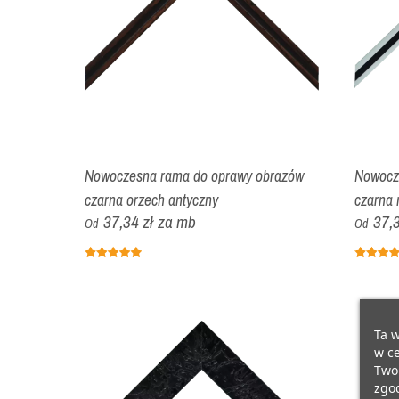
Nowoczesna rama do oprawy obrazów
Nowocz
czarna orzech antyczny
czarna 
37,34 zł
za mb
37,3
Od
Od
Ta w
w ce
Twoi
zgod