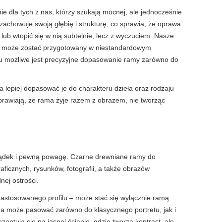
 dla tych z nas, którzy szukają mocnej, ale jednocześnie 
zachowuje swoją głębię i strukturę, co sprawia, że oprawa 
ub wtopić się w nią subtelnie, lecz z wyczuciem. Nasze 
rz może zostać przygotowany w niestandardowym 
mu możliwe jest precyzyjne dopasowanie ramy zarówno do 
piej dopasować je do charakteru dzieła oraz rodzaju 
sprawiają, że rama żyje razem z obrazem, nie tworząc 
rządek i pewną powagę. Czarne drewniane ramy do 
ficznych, rysunków, fotografii, a także obrazów 
ej ostrości.
astosowanego profilu – może stać się wyłącznie ramą 
a może pasować zarówno do klasycznego portretu, jak i 
ntują się na jasnej ścianie, gdzie tworzą kontrast, ale 