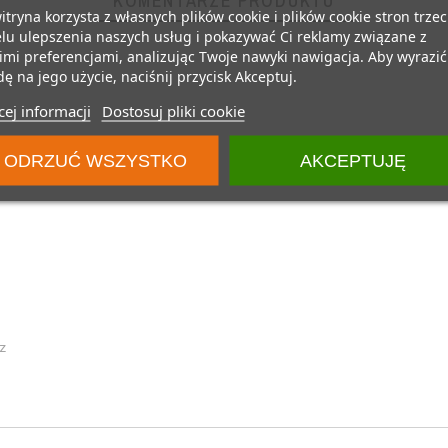
KOMENTARZE PRODUKTU
itryna korzysta z własnych plików cookie i plików cookie stron trzec
lu ulepszenia naszych usług i pokazywać Ci reklamy związane z
mi preferencjami, analizując Twoje nawyki nawigacja. Aby wyrazić
ę na jego użycie, naciśnij przycisk Akceptuj.
ej informacji
Dostosuj pliki cookie
ODRZUĆ WSZYSTKO
AKCEPTUJĘ
z