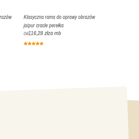
razów
Klasyczna rama do oprawy obrazów
Nowoczesna 
jaipur cracle perełka
srebro cracle
116,28 zł
za mb
81,56 zł
z
Od
Od