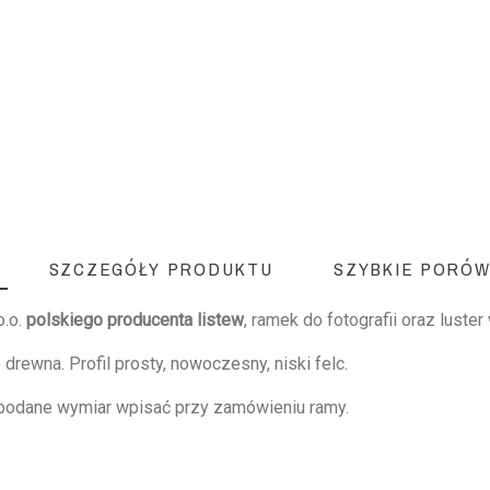
SZCZEGÓŁY PRODUKTU
SZYBKIE PORÓW
o.o.
polskiego producenta listew
, ramek do fotografii oraz luste
rewna. Profil prosty, nowoczesny, niski felc.
 podane wymiar wpisać przy zamówieniu ramy.