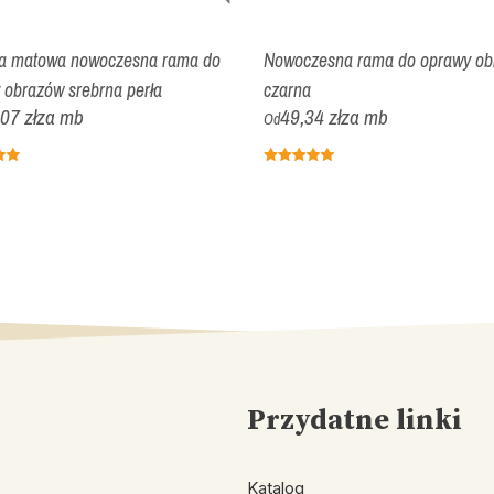
a matowa nowoczesna rama do
Nowoczesna rama do oprawy ob
 obrazów srebrna perła
czarna
07 zł
za mb
49,34 zł
za mb
Od
Przydatne linki
Katalog