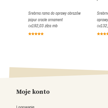
y obrazów
Srebrna rama do oprawy obrazów
Srebrn
jaipur cracle ornament
oprawy
192,03 zł
za mb
132,
Od
Od
Moje konto
Logowanie