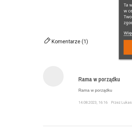
Ta w
w ce
Twoi
zgod
Więc
Komentarze (1)
Rama w porządku
Rama w porządku
14.08.2023, 16:16
Przez Lukas