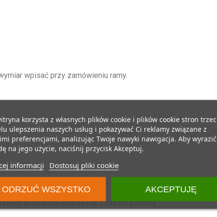
 wymiar wpisać przy zamówieniu ramy.
itryna korzysta z własnych plików cookie i plików cookie stron trzec
lu ulepszenia naszych usług i pokazywać Ci reklamy związane z
mi preferencjami, analizując Twoje nawyki nawigacja. Aby wyrazić
ę na jego użycie, naciśnij przycisk Akceptuj.
ej informacji
Dostosuj pliki cookie
ODRZUĆ WSZYSTKO
AKCEPTUJĘ
aszych produktów skorzystaj z naszej pomocy.