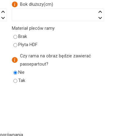
Bok dłuższy
(
cm
)
eyboard_arrow_up
keyboard_arrow_up
eyboard_arrow_down
keyboard_arrow_down
Materiał pleców ramy
Brak
Płyta HDF
Czy rama na obraz będzie zawierać
passepartout?
Nie
Tak
 porównania