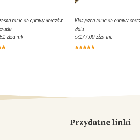
esna rama do oprawy obrazów
Klasyczna rama do oprawy obra
cracle
złota
51 zł
za mb
177,00 zł
za mb
Od
Przydatne linki