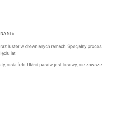
NANIE
 oraz luster w drewnianych ramach. Specjalny proces
ciu lat.
y, niski felc. Układ pasów jest losowy, nie zawsze