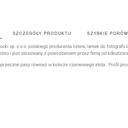
SZCZEGÓŁY PRODUKTU
SZYBKIE PORÓW
cki sp. z o.o. polskiego producenta listew, ramek do fotografii
oru i jest stosowany z powodzeniem przez firmę od kilkudziesię
oprzeczne pasy również w kolorze czerwonego złota. Profil prost