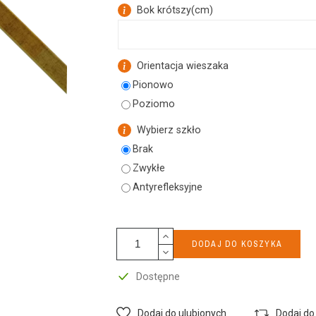
Bok krótszy
(
cm
)
k
k
Orientacja wieszaka
Pionowo
Poziomo
Wybierz szkło
Brak
Zwykłe
Antyrefleksyjne
DODAJ DO KOSZYKA
Dostępne
Dodaj do ulubionych
Dodaj do