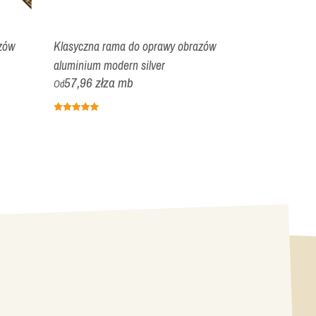
zów
Klasyczna rama do oprawy obrazów
Nowoczesna 
aluminium modern silver
czarny marmu
57,96 zł
za mb
81,56 zł
z
Od
Od