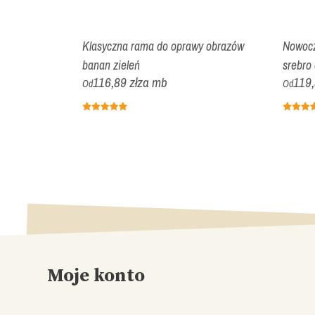
awy obrazów
Klasyczna rama do oprawy obrazów
Nowocz
banan zieleń
srebro 
116,89 zł
za mb
119,
Od
Od
Moje konto