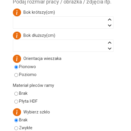
Podaj rozmiar pracy / obrazka / zdjęcia itp.
Bok krótszy
(
cm
)
keyboard_arrow_up
keyboard_arrow_down
Bok dłuższy
(
cm
)
keyboard_arrow_up
keyboard_arrow_down
Orientacja wieszaka
Pionowo
Poziomo
Materiał pleców ramy
Brak
Płyta HDF
Wybierz szkło
Brak
Zwykłe