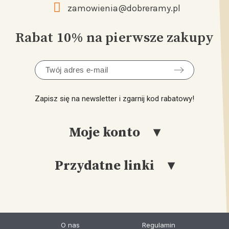
zamowienia@dobreramy.pl
Rabat 10% na pierwsze zakupy
Zapisz się na newsletter i zgarnij kod rabatowy!
Moje konto
Przydatne linki
Logowanie
Rejestracja
Katalog
Moje Konto
Produkcja
O nas
Regulamin