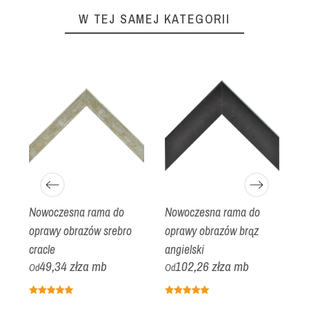
W TEJ SAMEJ KATEGORII
Nowoczesna rama do
Nowoczesna rama do
N
oprawy obrazów srebro
oprawy obrazów brąz
o
cracle
angielski
c
49,34 zł
za mb
102,26 zł
za mb
Od
Od
O