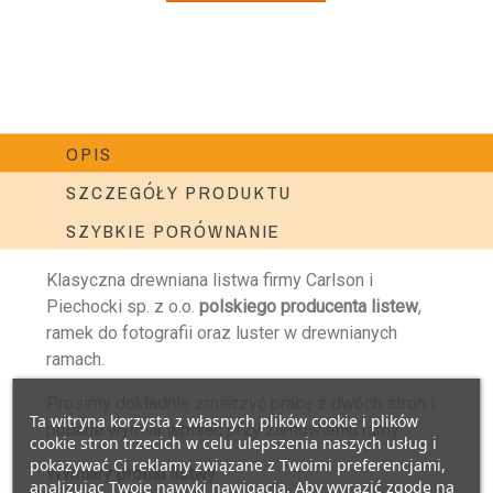
OPIS
SZCZEGÓŁY PRODUKTU
SZYBKIE PORÓWNANIE
Klasyczna drewniana listwa firmy Carlson i
Piechocki sp. z o.o.
polskiego producenta listew
,
ramek do fotografii oraz luster w drewnianych
ramach.
Prosimy dokładnie zmierzyć pracę z dwóch stron i
Ta witryna korzysta z własnych plików cookie i plików
podane wymiar wpisać przy zamówieniu ramy.
cookie stron trzecich w celu ulepszenia naszych usług i
pokazywać Ci reklamy związane z Twoimi preferencjami,
Wymiary profilu listwy:
analizując Twoje nawyki nawigacja. Aby wyrazić zgodę na