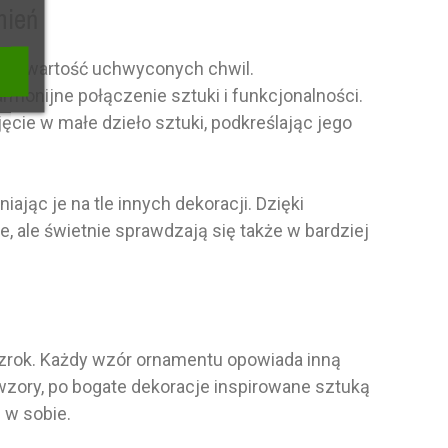
nień
eśla wartość uchwyconych chwil.
rmonijne połączenie sztuki i funkcjonalności.
cie w małe dzieło sztuki, podkreślając jego
ąc je na tle innych dekoracji. Dzięki
 ale świetnie sprawdzają się także w bardziej
wzrok. Każdy wzór ornamentu opowiada inną
wzory, po bogate dekoracje inspirowane sztuką
ą w sobie.