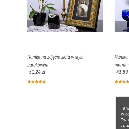
Ramka na zdjęcie złota w stylu
Ramka n
barokowym
marmu
51,24 zł
41,89 
Ta w
w ce
Twoi
zgod