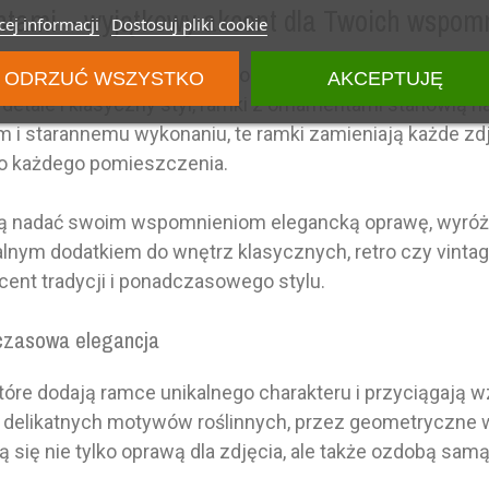
ntami – wyjątkowy akcent dla Twoich wspom
ej informacji
Dostosuj pliki cookie
ylowa oprawa, która wnosi do wnętrza elegancję i podkr
ODRZUĆ WSZYSTKO
AKCEPTUJĘ
tale i klasyczny styl, ramki z ornamentami stanowią ha
i starannemu wykonaniu, te ramki zamieniają każde zdję
do każdego pomieszczenia.
ną nadać swoim wspomnieniom elegancką oprawę, wyróżniaj
nym dodatkiem do wnętrz klasycznych, retro czy vintage,
nt tradycji i ponadczasowego stylu.
czasowa elegancja
óre dodają ramce unikalnego charakteru i przyciągają 
 od delikatnych motywów roślinnych, przez geometryczne 
ą się nie tylko oprawą dla zdjęcia, ale także ozdobą sam