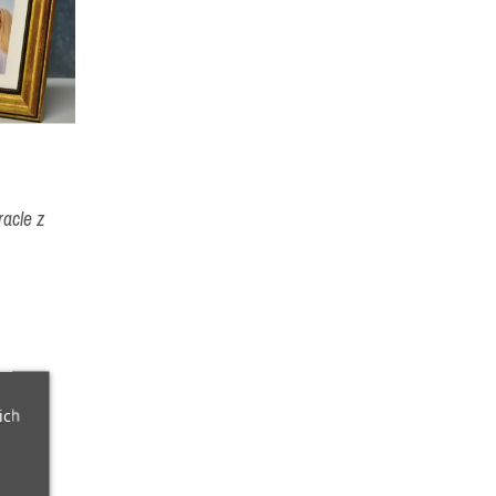
racle z
ich