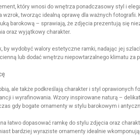
ement, który wnosi do wnętrza ponadczasowy styl i eleg
wzrok, tworząc idealną oprawę dla ważnych fotografii.
ką barokową – sprawiają, że zdjęcia prezentują się ni
nia oraz wyjątkowy charakter.
 by wydobyć walory estetyczne ramki, nadając jej szlach
 ścienną lub dodać wnętrzu niepowtarzalnego klimatu za 
icę
ą, ale także podkreślają charakter i styl oprawionych fo
ancji i wyrafinowania. Wzory inspirowane naturą – delik
czas gdy bogate ornamenty w stylu barokowym i antycz
łatwo dopasować ramkę do stylu zdjęcia oraz charakte
iast bardziej wyraziste ornamenty idealnie wkomponują 