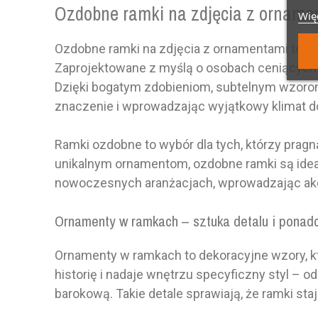
Ozdobne ramki na zdjęcia z orname
Więc
Ozdobne ramki na zdjęcia z ornamentami to st
Zaprojektowane z myślą o osobach ceniących de
Dzięki bogatym zdobieniom, subtelnym wzorom 
znaczenie i wprowadzając wyjątkowy klimat 
Ramki ozdobne to wybór dla tych, którzy prag
unikalnym ornamentom, ozdobne ramki są ideal
nowoczesnych aranżacjach, wprowadzając akce
Ornamenty w ramkach – sztuka detalu i ponad
Ornamenty w ramkach to dekoracyjne wzory, kt
historię i nadaje wnętrzu specyficzny styl –
barokową. Takie detale sprawiają, że ramki staj