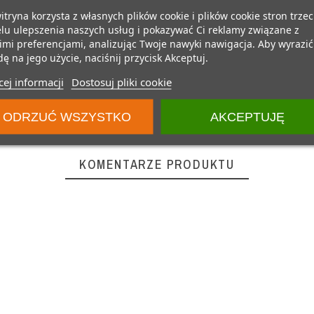
itryna korzysta z własnych plików cookie i plików cookie stron trzec
lu ulepszenia naszych usług i pokazywać Ci reklamy związane z
mi preferencjami, analizując Twoje nawyki nawigacja. Aby wyrazić
ę na jego użycie, naciśnij przycisk Akceptuj.
ej informacji
Dostosuj pliki cookie
ODRZUĆ WSZYSTKO
AKCEPTUJĘ
KOMENTARZE PRODUKTU