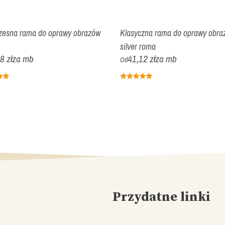
esna rama do oprawy obrazów
Klasyczna rama do oprawy obra
silver roma
8 zł
za mb
41,12 zł
za mb
Od
Przydatne linki