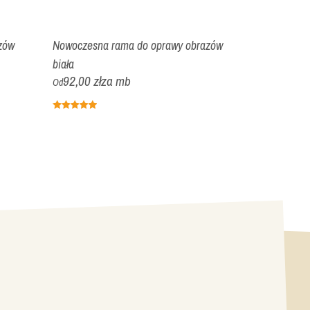
zów
Nowoczesna rama do oprawy obrazów
Klasyczna ra
biała
srebro cracle
92,00 zł
za mb
151,80 zł
Od
Od