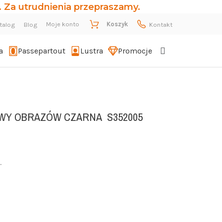
 Za utrudnienia przepraszamy.
Moje konto
Koszyk
talog
Blog
Kontakt
a
Passepartout
Lustra
Promocje
WY OBRAZÓW CZARNA
S352005