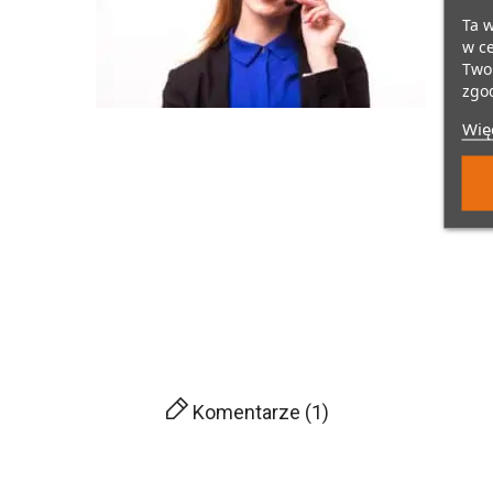
Ta w
w ce
Twoi
zgod
Więc
Komentarze (1)