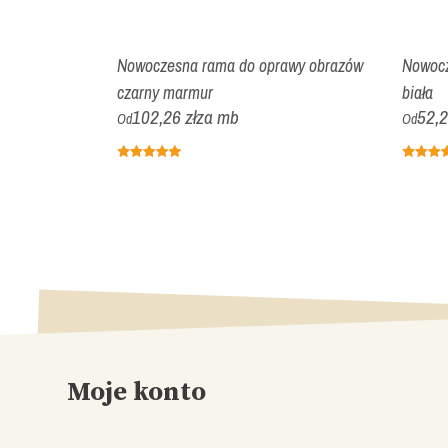
o oprawy
Nowoczesna rama do oprawy obrazów
Nowocz
czarny marmur
biała
102,26 zł
za mb
52,2
Od
Od
Moje konto