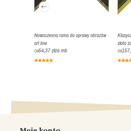
awy obrazów
Nowoczesna rama do oprawy obrazów
Klasyc
art line
złoto z
54,37 zł
za mb
157,
Od
Od
Moje konto