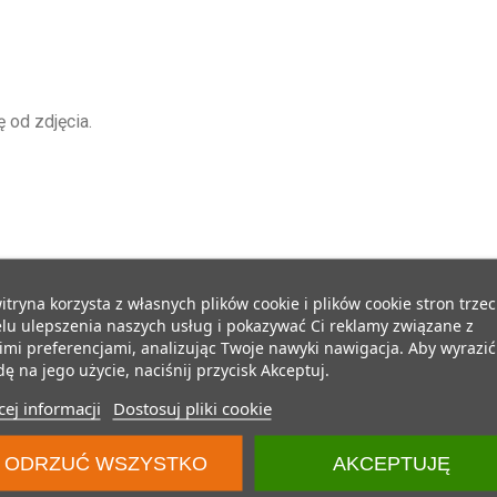
 od zdjęcia.
itryna korzysta z własnych plików cookie i plików cookie stron trzec
lu ulepszenia naszych usług i pokazywać Ci reklamy związane z
mi preferencjami, analizując Twoje nawyki nawigacja. Aby wyrazić
ę na jego użycie, naciśnij przycisk Akceptuj.
ej informacji
Dostosuj pliki cookie
ODRZUĆ WSZYSTKO
AKCEPTUJĘ