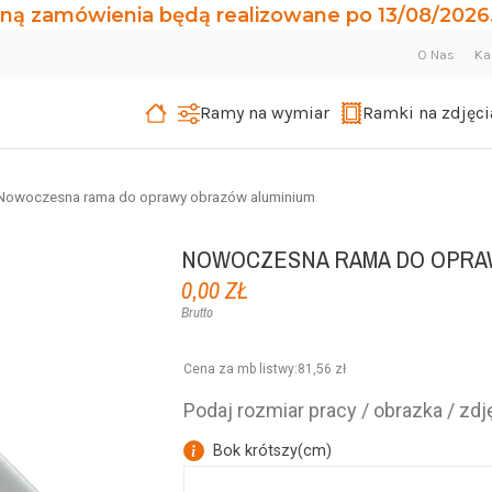
ną zamówienia będą realizowane po 13/08/2026.
O Nas
Ka
Ramy na wymiar
Ramki na zdjęci
Nowoczesna rama do oprawy obrazów aluminium
NOWOCZESNA RAMA DO OPRA
0,00 ZŁ
Brutto
Cena za mb listwy
:
81,56 zł
Podaj rozmiar pracy / obrazka / zdję
Bok krótszy
(
cm
)
k