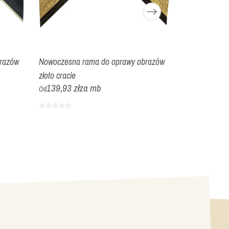
razów
Nowoczesna rama do oprawy obrazów
Nowoczesna 
złoto cracle
złoto cracle
139,93 zł
za mb
220,66 zł
Od
Od