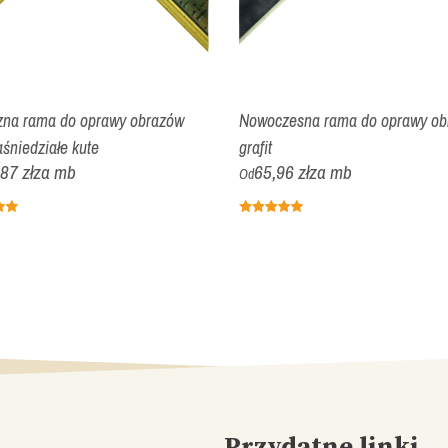
zna rama do oprawy obrazów
Nowoczesna rama do oprawy ob
aśniedziałe kute
grafit
87 zł
za mb
65,96 zł
za mb
Od
Przydatne linki