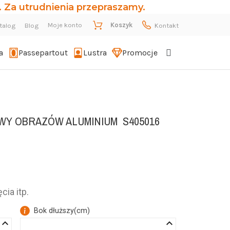
 Za utrudnienia przepraszamy.
Moje konto
Koszyk
talog
Blog
Kontakt
a
Passepartout
Lustra
Promocje
WY OBRAZÓW ALUMINIUM
S405016
cia itp.
Bok dłuższy
(
cm
)
eyboard_arrow_up
keyboard_arrow_up