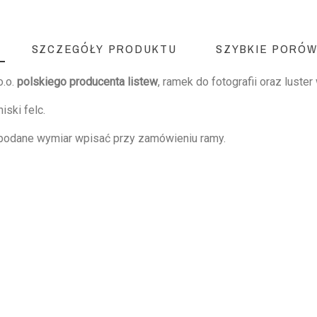
SZCZEGÓŁY PRODUKTU
SZYBKIE PORÓW
o.o.
polskiego producenta listew
, ramek do fotografii oraz luste
iski felc.
 podane wymiar wpisać przy zamówieniu ramy.