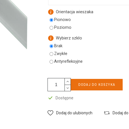
k
Orientacja wieszaka
Pionowo
Poziomo
Wybierz szkło
Brak
Zwykłe
Antyrefleksyjne
DODAJ DO KOSZYKA
Dostępne
Dodaj do ulubionych
Dodaj do