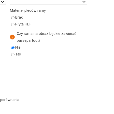
eyboard_arrow_down
keyboard_arrow_down
Materiał pleców ramy
Brak
Płyta HDF
Czy rama na obraz będzie zawierać
passepartout?
Nie
Tak
 porównania