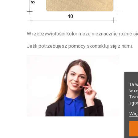
W rzeczywistości kolor może nieznacznie różnić się
Jeśli potrzebujesz pomocy skontaktuj się z nami.
Ta w
w ce
Twoi
zgod
Więc