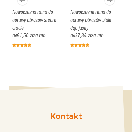
Nowoczesna rama do
Nowoczesna rama do
K
oprawy obrazów srebro
oprawy obrazów biała
o
cracle
dąb jasny
zł
81,56 zł
za mb
37,34 zł
za mb
Od
Od
O
Kontakt