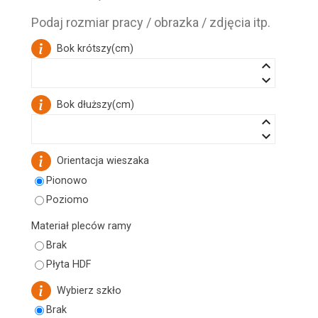
Podaj rozmiar pracy / obrazka / zdjęcia itp.
Bok krótszy
(
cm
)
keyboard_arrow_up
keyboard_arrow_down
Bok dłuższy
(
cm
)
keyboard_arrow_up
keyboard_arrow_down
Orientacja wieszaka
Pionowo
Poziomo
Materiał pleców ramy
Brak
Płyta HDF
Wybierz szkło
Brak