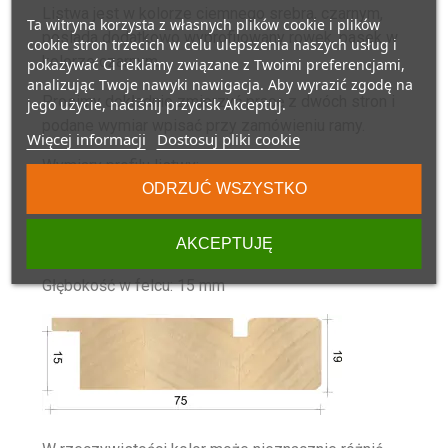
Listwa jest w kolorze ciemnego srebra, czarnym,
Ta witryna korzysta z własnych plików cookie i plików
posiada dodatkowo wyprofilowany rowek, pasek w
cookie stron trzecich w celu ulepszenia naszych usług i
kolorze czarnym.
pokazywać Ci reklamy związane z Twoimi preferencjami,
analizując Twoje nawyki nawigacja. Aby wyrazić zgodę na
Prosimy dokładnie zmierzyć pracę z dwóch stron i
jego użycie, naciśnij przycisk Akceptuj.
podane wymiar wpisać przy zamówieniu ramy.
Więcej informacji
Dostosuj pliki cookie
Wymiary profilu listwy:
ODRZUĆ WSZYSTKO
Szerokość listwy: 75 mm
AKCEPTUJĘ
Wysokość listwy: 19 mm
Głębokość w felcu: 15 mm