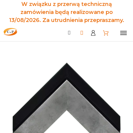
W związku z przerwą techniczną
zamówienia będą realizowane po
13/08/2026. Za utrudnienia przepraszamy.