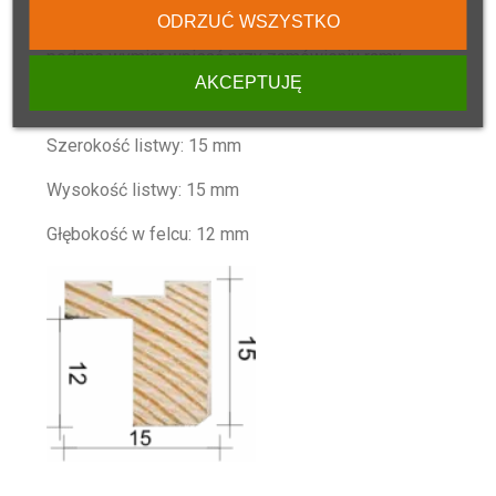
ODRZUĆ WSZYSTKO
Prosimy dokładnie zmierzyć pracę z dwóch stron i
podane wymiar wpisać przy zamówieniu ramy.
AKCEPTUJĘ
Wymiary profilu listwy:
Szerokość listwy: 15 mm
Wysokość listwy: 15 mm
Głębokość w felcu: 12 mm