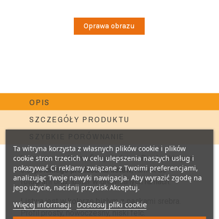
Oprawa obrazu
OPIS
SZCZEGÓŁY PRODUKTU
SZYBKIE PORÓWNANIE
Ta witryna korzysta z własnych plików cookie i plików
cookie stron trzecich w celu ulepszenia naszych usług i
Nowoczesna listwa firmy Carlson i Piechocki sp. z
pokazywać Ci reklamy związane z Twoimi preferencjami,
o.o.
polskiego producenta listew
, ramek do
analizując Twoje nawyki nawigacja. Aby wyrazić zgodę na
fotografii oraz luster w drewnianych ramach.
jego użycie, naciśnij przycisk Akceptuj.
Listwa jest w kolorze białym z paskami srebra.
Więcej informacji
Dostosuj pliki cookie
Profil prosty, nowoczesny, niski felc.