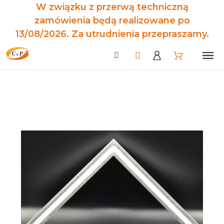
W związku z przerwą techniczną
zamówienia będą realizowane po
13/08/2026. Za utrudnienia przepraszamy.