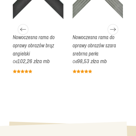
Nowoczesna rama do
Nowoczesna rama do
K
oprawy obrazów brąz
oprawy obrazów szara
o
angielski
srebrna perła
bi
102,26 zł
za mb
98,53 zł
za mb
Od
Od
O