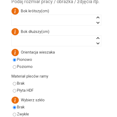
Podaj rozmiar pracy / obrazka / zdjęcia itp.
Bok krótszy
(
cm
)
keyboard_arrow_up
keyboard_arrow_down
Bok dłuższy
(
cm
)
keyboard_arrow_up
keyboard_arrow_down
Orientacja wieszaka
Pionowo
Poziomo
Materiał pleców ramy
Brak
Płyta HDF
Wybierz szkło
Brak
Zwykłe