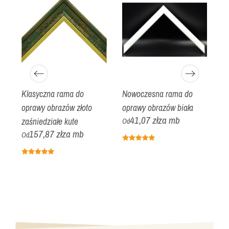
Klasyczna rama do
Nowoczesna rama do
N
oprawy obrazów złoto
oprawy obrazów biała
o
41,07 zł
za mb
zaśniedziałe kute
zł
Od
157,87 zł
za mb
Od
O