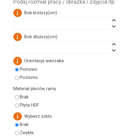
Podaj rozmiar pracy / obrazka / zdjęcia itp.
Bok krótszy
(
cm
)
keyboard_arrow_up
keyboard_arrow_down
Bok dłuższy
(
cm
)
keyboard_arrow_up
keyboard_arrow_down
Orientacja wieszaka
Pionowo
Poziomo
Materiał pleców ramy
Brak
Płyta HDF
Wybierz szkło
Brak
Zwykłe