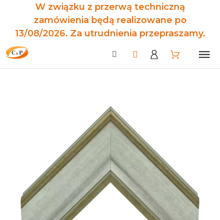
W związku z przerwą techniczną
zamówienia będą realizowane po
13/08/2026. Za utrudnienia przepraszamy.