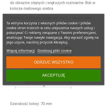
do obrazów olejnych i większych rozmiarów. Bok w
kolorze matowego srebra.
Prosimy dokładnie zmierzyć pracę z dwóch stron i
Ta witryna korzysta z własnych plików cookie i plików
podane wymiar wpisać przy zamówieniu ramy.
cookie stron trzecich w celu ulepszenia naszych usług i
pokazywać Ci reklamy związane z Twoimi preferencjami,
Wymiary profilu listwy:
analizując Twoje nawyki nawigacja. Aby wyrazić zgodę na
jego użycie, naciśnij przycisk Akceptuj.
Więcej informacji
Dostosuj pliki cookie
ODRZUĆ WSZYSTKO
AKCEPTUJĘ
Szerokość listwy: 70 mm