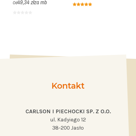
49,34 zł
za mb
Od
O
Kontakt
CARLSON I PIECHOCKI SP. Z O.O.
ul. Kadyiego 12
38-200 Jasło