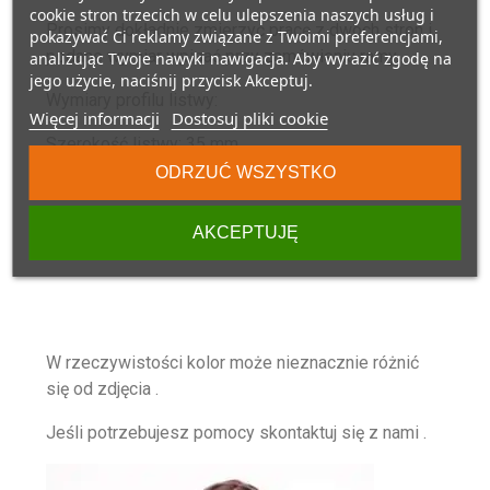
cookie stron trzecich w celu ulepszenia naszych usług i
Prosimy dokładnie zmierzyć pracę z dwóch stron i
pokazywać Ci reklamy związane z Twoimi preferencjami,
podane wymiar wpisać przy zamówieniu ramy.
analizując Twoje nawyki nawigacja. Aby wyrazić zgodę na
jego użycie, naciśnij przycisk Akceptuj.
Wymiary profilu listwy:
Więcej informacji
Dostosuj pliki cookie
Szerokość listwy: 35 mm
ODRZUĆ WSZYSTKO
Wysokość listwy: 12 mm
Głębokość w felcu: 8 mm
AKCEPTUJĘ
W rzeczywistości kolor może nieznacznie różnić
się od zdjęcia .
Jeśli potrzebujesz pomocy skontaktuj się z nami .