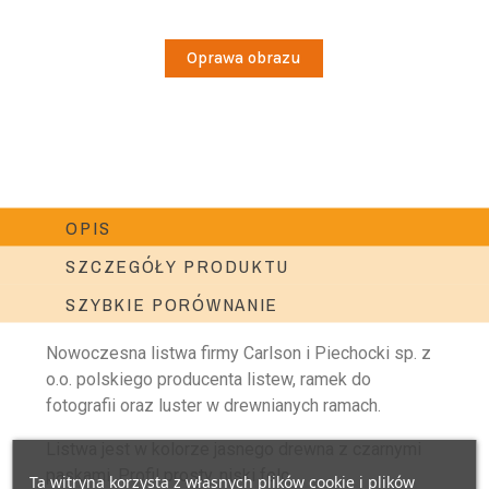
Oprawa obrazu
OPIS
SZCZEGÓŁY PRODUKTU
SZYBKIE PORÓWNANIE
Nowoczesna listwa firmy Carlson i Piechocki sp. z
o.o. polskiego producenta listew, ramek do
fotografii oraz luster w drewnianych ramach.
Listwa jest w kolorze jasnego drewna z czarnymi
paskami. Profil prosty, niski felc.
Ta witryna korzysta z własnych plików cookie i plików