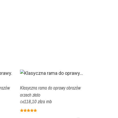
razów
Klasyczna rama do oprawy obrazów
orzech złoto
118,10 zł
za mb
Od