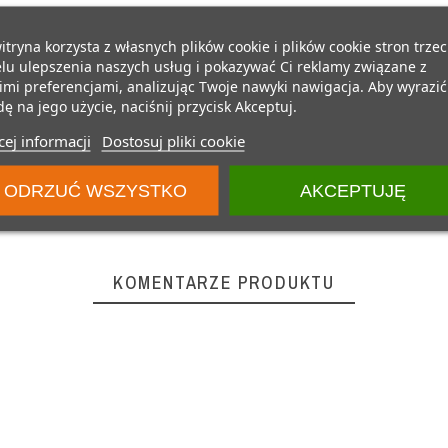
itryna korzysta z własnych plików cookie i plików cookie stron trzec
lu ulepszenia naszych usług i pokazywać Ci reklamy związane z
mi preferencjami, analizując Twoje nawyki nawigacja. Aby wyrazić
ę na jego użycie, naciśnij przycisk Akceptuj.
ej informacji
Dostosuj pliki cookie
ODRZUĆ WSZYSTKO
AKCEPTUJĘ
KOMENTARZE PRODUKTU