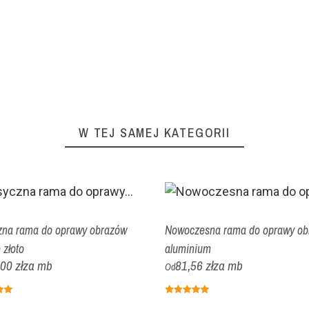
W TEJ SAMEJ KATEGORII
zna rama do oprawy obrazów
Nowoczesna rama do oprawy ob
 złoto
aluminium
00 zł
za mb
81,56 zł
za mb
Od