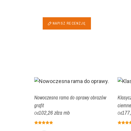
NAPISZ RECENZJĘ
Nowoczesna rama do oprawy obrazów
Klasyc
grafit
ciemne
102,26 zł
za mb
177,
Od
Od