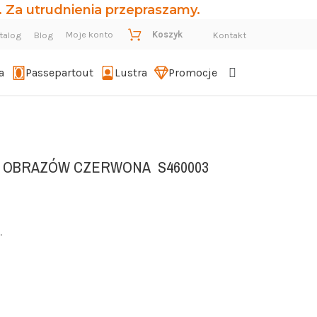
 Za utrudnienia przepraszamy.
Moje konto
Koszyk
talog
Blog
Kontakt
a
Passepartout
Lustra
Promocje
Y OBRAZÓW CZERWONA
S460003