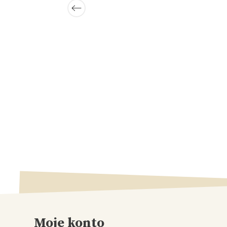
awy obrazów
Moje konto