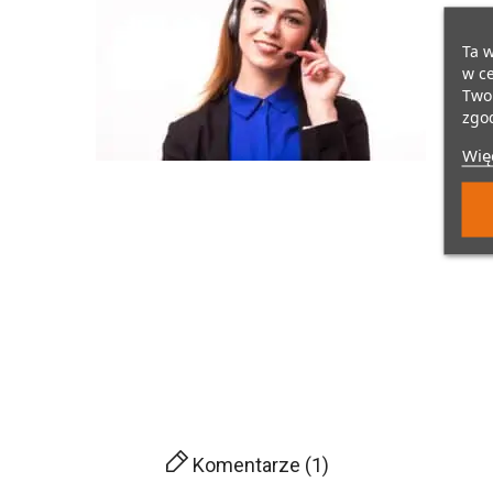
Ta w
w ce
Twoi
zgod
Więc
Komentarze (1)