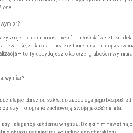
ślone.
 wymiar?
y zyskuje na popularności wśród miłośników sztuki i de
esz pewność, że każda praca zostanie idealnie dopasowa
lizacja
– to Ty decydujesz o kolorze, grubości i wymia
na wymiar?
ddzielając obraz od szkła, co zapobiega jego bezpośred
 obrazy i fotografie zachowują swoją jakość na lata.
asy i elegancji każdemu wnętrzu. Dzięki nim nawet najpro
detale obrazu, nadając mu wyjątkowego charakteru.