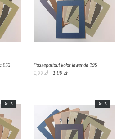
a 253
Passepartout kolor lawenda 195
1,99 zł
1,00 zł
-50%
-50%