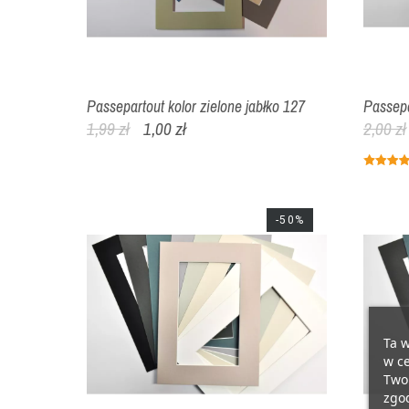
Passepartout kolor zielone jabłko 127
Passepa
1,99 zł
1,00 zł
2,00 zł
-50%
Ta w
w ce
Twoi
zgod