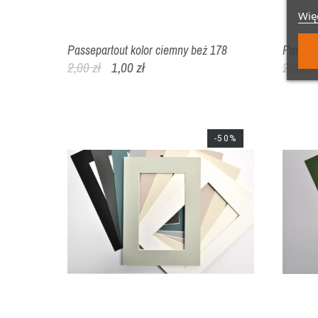
Więc
Passepartout kolor ciemny beż 178
Passepa
2,00 zł
1,00 zł
2,00 zł
-50%