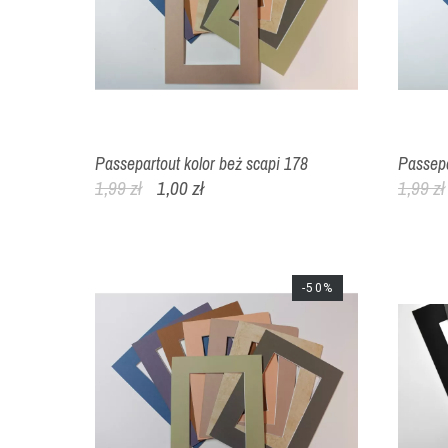
Passepartout kolor beż scapi 178
Passepa
1,99 zł
1,00 zł
1,99 zł
-50%