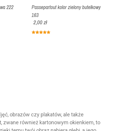
owa 222
Passepartout kolor zielony butelkowy
163
2,00 zł
ęć, obrazów czy plakatów, ale także
ut, zwane również kartonowym okienkiem, to
ięki temu twój obraz nabiera głębi, a jego