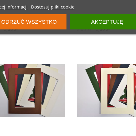
ej informacji
Dostosuj pliki cookie
rtout kolor czarny 172
Passepartout kolor ecri 220
ODRZUĆ WSZYSTKO
AKCEPTUJĘ
1,00 zł
2,00 zł
1,00 zł