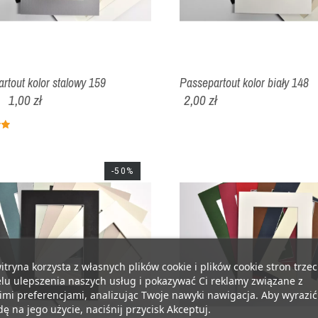
rtout kolor stalowy 159
Passepartout kolor biały 148
1,00 zł
2,00 zł
-50%
itryna korzysta z własnych plików cookie i plików cookie stron trzec
lu ulepszenia naszych usług i pokazywać Ci reklamy związane z
mi preferencjami, analizując Twoje nawyki nawigacja. Aby wyrazić
ę na jego użycie, naciśnij przycisk Akceptuj.