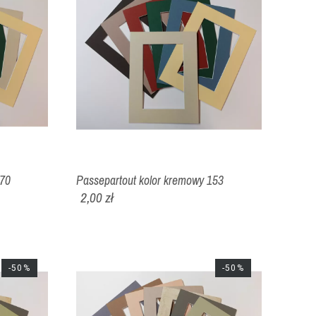
170
Passepartout kolor kremowy 153
2,00 zł
-50%
-50%