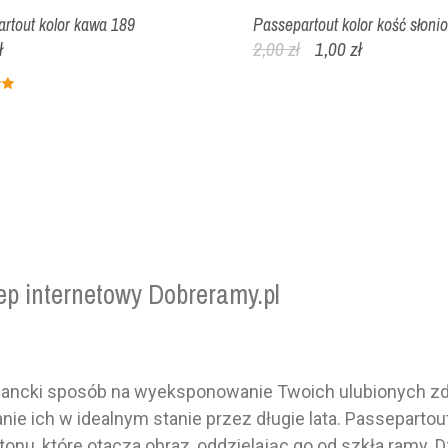
rtout kolor kawa 189
Passepartout kolor kość słoni
ł
2,00 zł
1,00 zł
ep internetowy Dobreramy.pl
egancki sposób na wyeksponowanie Twoich ulubionych zdj
nie ich w idealnym stanie przez długie lata. Passeparto
u, które otacza obraz, oddzielając go od szkła ramy. Dz