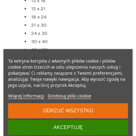
13 x 18
15 x 21
18 x 24
21 x 30
24 x 30
30 x 40
40 x 50
50 x 70
Ta witryna korzysta z własnych plików cookie i plików
cookie stron trzecich w celu ulepszenia naszych usług i
Okienko (wewnątrz):
pokazywać Ci reklamy związane z Twoimi preferencjami,
analizując Twoje nawyki nawigacja. Aby wyrazić zgodę na
jego użycie, naciśnij przycisk Akceptuj.
6,5 x 10,5
8 x 12
Więcej informacji
Dostosuj pliki cookie
9 x 15
11 x 17
ODRZUĆ WSZYSTKO
13 x 18
15 x 21
AKCEPTUJĘ
20 x 28