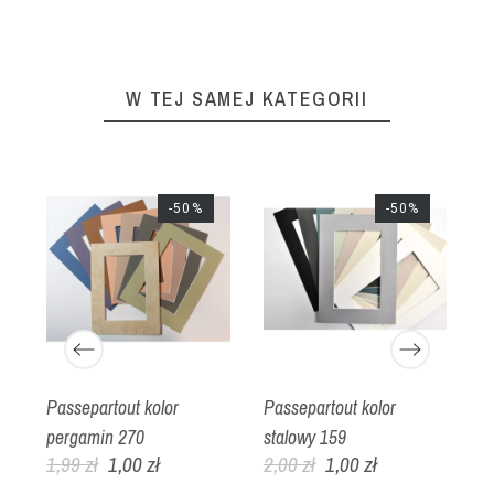
W TEJ SAMEJ KATEGORII
-50%
-50%
Passepartout kolor
Passepartout kolor
P
pergamin 270
stalowy 159
2
1,99 zł
1,00 zł
2,00 zł
1,00 zł
2