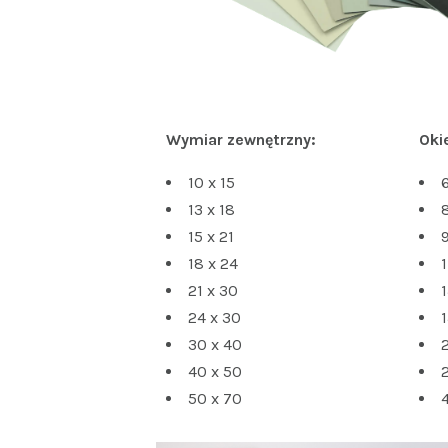
Wymiar zewnętrzny:
Oki
10 x 15
6
13 x 18
8
15 x 21
9
18 x 24
1
21 x 30
1
24 x 30
1
30 x 40
40 x 50
50 x 70