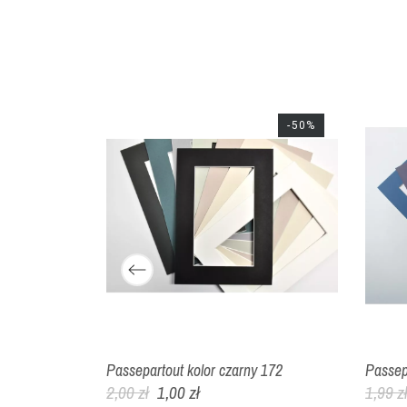
-50%
-50%
łoniowa 222
Passepartout kolor czarny 172
Passep
2,00 zł
1,00 zł
1,99 z