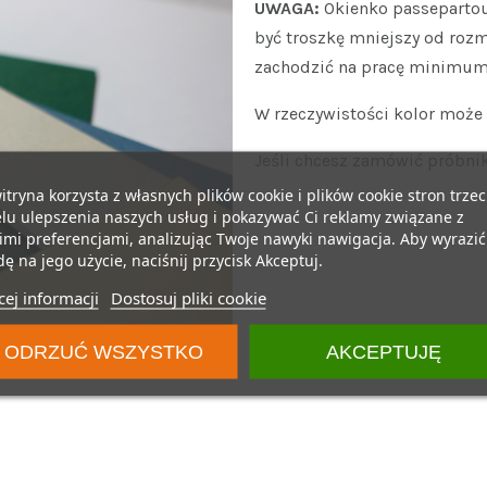
UWAGA:
Okienko passepartou
być troszkę mniejszy od rozm
zachodzić na pracę minimum
W rzeczywistości kolor może n
Jeśli chcesz zamówić próbnik
itryna korzysta z własnych plików cookie i plików cookie stron trzec
lu ulepszenia naszych usług i pokazywać Ci reklamy związane z
mi preferencjami, analizując Twoje nawyki nawigacja. Aby wyrazić
ę na jego użycie, naciśnij przycisk Akceptuj.
ej informacji
Dostosuj pliki cookie
ODRZUĆ WSZYSTKO
AKCEPTUJĘ