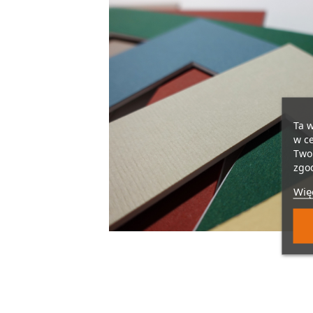
Ta w
w ce
Twoi
zgod
Więc