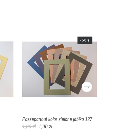
-50%
Passepartout kolor zielone jabłko 127
Passepartout
1,99 zł
1,00 zł
2,00 zł
1,00