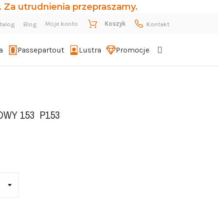
 Za utrudnienia przepraszamy.
Moje konto
Koszyk
talog
Blog
Kontakt
a
Passepartout
Lustra
Promocje
OWY 153
P153