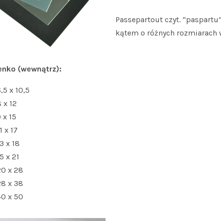
Passepartout czyt. “paspartu
kątem o różnych rozmiarach 
enko (wewnątrz):
,5 x 10,5
 x 12
 x 15
1 x 17
3 x 18
5 x 21
20 x 28
28 x 38
40 x 50