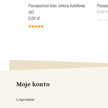
winia 253
Passepartout kolor zielony butelkowy
Passep
2,00 z
163
2,00 zł
Moje konto
Logowanie