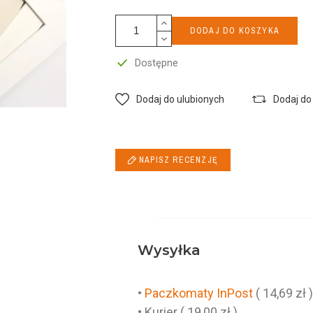
DODAJ DO KOSZYKA
Dostępne
Dodaj do ulubionych
Dodaj do
NAPISZ RECENZJĘ
Wysyłka
•
Paczkomaty InPost
( 14,69 zł 
• Kurier ( 19,00 zł )