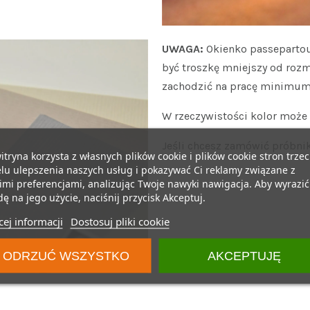
UWAGA:
Okienko passepartou
być troszkę mniejszy od rozm
zachodzić na pracę minimum
W rzeczywistości kolor może n
Jeśli chcesz zamówić próbnik
itryna korzysta z własnych plików cookie i plików cookie stron trzec
lu ulepszenia naszych usług i pokazywać Ci reklamy związane z
mi preferencjami, analizując Twoje nawyki nawigacja. Aby wyrazić
ę na jego użycie, naciśnij przycisk Akceptuj.
ej informacji
Dostosuj pliki cookie
ODRZUĆ WSZYSTKO
AKCEPTUJĘ