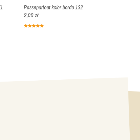
71
Passepartout kolor bordo 132
Passepartout 
2,00 zł
2,00 zł