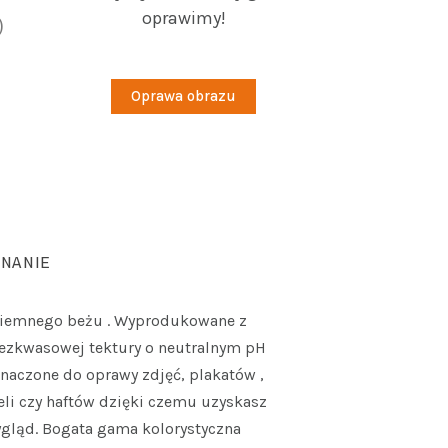
oprawimy!
)
Oprawa obrazu
NANIE
ciemnego beżu . Wyprodukowane z
bezkwasowej tektury o neutralnym pH
znaczone do oprawy zdjęć, plakatów ,
li czy haftów dzięki czemu uzyskasz
ygląd. Bogata gama kolorystyczna