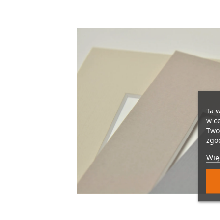
Ta w
w ce
Twoi
zgod
Więc