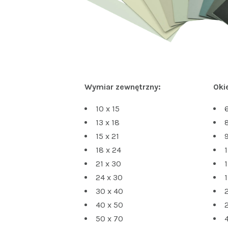
Wymiar zewnętrzny:
Oki
10 x 15
6
13 x 18
8
15 x 21
9
18 x 24
1
21 x 30
1
24 x 30
1
30 x 40
40 x 50
50 x 70