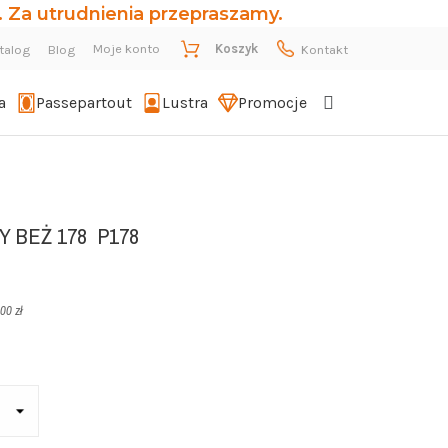
 Za utrudnienia przepraszamy.
Moje konto
Koszyk
talog
Blog
Kontakt
a
Passepartout
Lustra
Promocje
 BEŻ 178
P178
00 zł