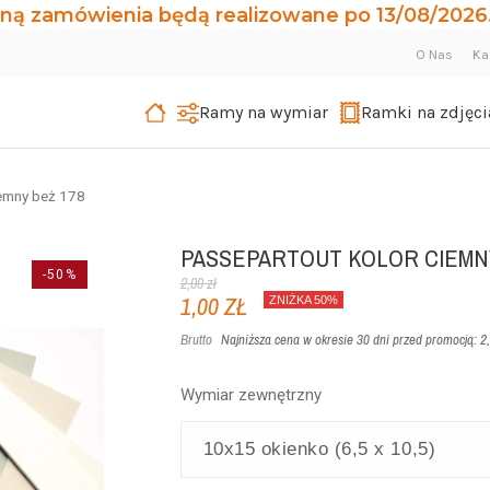
ną zamówienia będą realizowane po 13/08/2026.
O Nas
Ka
Ramy na wymiar
Ramki na zdjęci
iemny beż 178
PASSEPARTOUT KOLOR CIEMNY
-50%
2,00 zł
1,00 ZŁ
ZNIŻKA 50%
Brutto
Najniższa cena w okresie 30 dni przed promocją:
2,
Wymiar zewnętrzny