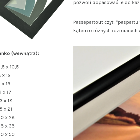
pozwoli dopasować je do każ
Passepartout czyt. “paspartu
kątem o różnych rozmiarach 
enko (wewnątrz):
,5 x 10,5
 x 12
 x 15
1 x 17
3 x 18
5 x 21
20 x 28
28 x 38
40 x 50