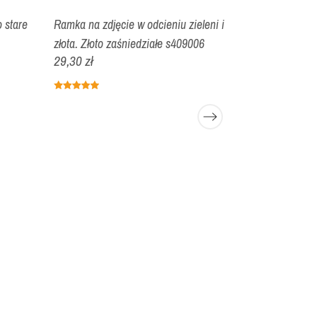
 stare
Ramka na zdjęcie w odcieniu zieleni i
złota. Złoto zaśniedziałe s409006
29,30 zł
Ramka na zdj
35,60 zł