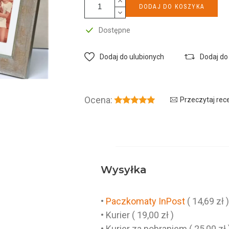
DODAJ DO KOSZYKA
Dostępne
Dodaj do ulubionych
Dodaj do
Ocena:
Przeczytaj rec
Wysyłka
•
Paczkomaty InPost
( 14,69 zł 
• Kurier ( 19,00 zł )
• Kurier za pobraniem ( 25,00 zł 