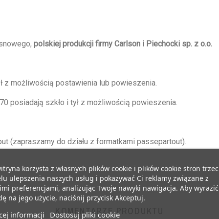
sosnowego,
polskiej produkcji firmy Carlson i Piechocki sp. z o.o.
ył z możliwością postawienia lub powieszenia.
0 posiadają szkło i tył z możliwością powieszenia.
t (zapraszamy do działu z formatkami passepartout).
itryna korzysta z własnych plików cookie i plików cookie stron trzec
lu ulepszenia naszych usług i pokazywać Ci reklamy związane z
mi preferencjami, analizując Twoje nawyki nawigacja. Aby wyrazić
ę na jego użycie, naciśnij przycisk Akceptuj.
KOMENTARZE PRODUKTU
ej informacji
Dostosuj pliki cookie