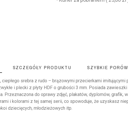
SZCZEGÓŁY PRODUKTU
SZYBKIE PORÓW
ciepłego srebra z rudo – brązowymi przecierkami imitującymi pękn
ykłe i plecki z płyty HDF o grubości 3 mm. Posiada zawieszki
a. Przeznaczona do oprawy zdjęć, plakatów, dyplomów, grafik, 
mi i kolorami z tej samej serii, co spowoduje, że uzyskasz niep
okoi dziecięcych, młodzieżowych itp.