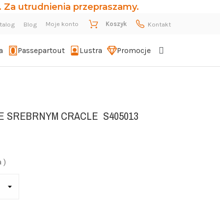
 Za utrudnienia przepraszamy.
Moje konto
Koszyk
talog
Blog
Kontakt
a
Passepartout
Lustra
Promocje
ZE SREBRNYM CRACLE
S405013
 )