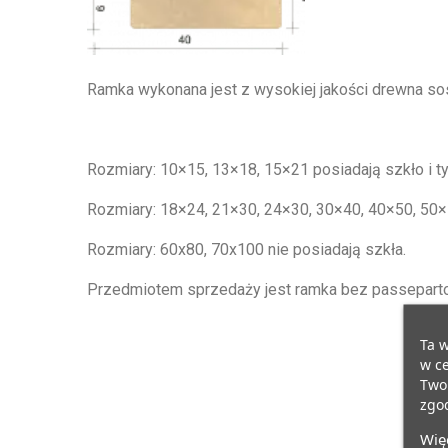
Ramka wykonana jest z wysokiej jakości drewna 
Rozmiary: 10×15, 13×18, 15×21 posiadają szkło i t
Rozmiary: 18×24, 21×30, 24×30, 30×40, 40×50, 50×7
Rozmiary: 60x80, 70x100 nie posiadają szkła.
Przedmiotem sprzedaży jest ramka bez passepartou
Ta w
w ce
Twoi
zgod
Więc