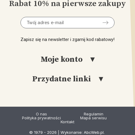
Rabat 10% na pierwsze zakupy
Zapisz się na newsletter i zgarnij kod rabatowy!
Moje konto
Przydatne linki
Logowanie
Rejestracja
Katalog
Moje Konto
Produkcja
O nas
Regulamin
Polityka prywatności
Mapa serwisu
Sklep Stacjonarny
Kontakt
© 1979 -
2026
| Wykonanie:
Blog
AbcWeb.pl
.