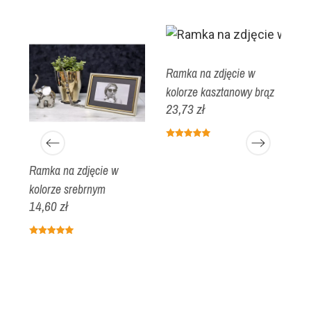
Ramka na zdjęcie w
R
kolorze kasztanowy brąz
ko
23,73 zł
p
1
Ramka na zdjęcie w
kolorze srebrnym
14,60 zł