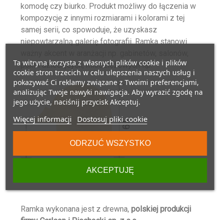
komodę czy biurko. Produkt możliwy do łączenia w
kompozycję z innymi rozmiarami i kolorami z tej
samej serii, co spowoduje, że uzyskasz
niepowtarzalną galerię fotografii. Ramka stanowi
ważny akcent w aranżacji np. gabinetów, salonów,
Ta witryna korzysta z własnych plików cookie i plików
pokoi dziecięcych, młodzieżowych itp.
cookie stron trzecich w celu ulepszenia naszych usług i
pokazywać Ci reklamy związane z Twoimi preferencjami,
analizując Twoje nawyki nawigacja. Aby wyrazić zgodę na
jego użycie, naciśnij przycisk Akceptuj.
Więcej informacji
Dostosuj pliki cookie
ODRZUĆ WSZYSTKO
AKCEPTUJĘ
Ramka wykonana jest z drewna,
polskiej produkcji