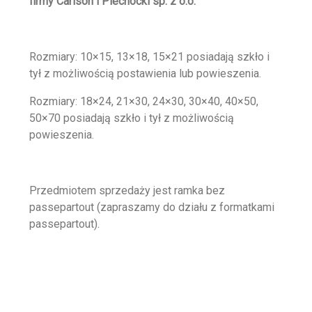
firmy Carlson i Piechocki sp. z o.o.
Rozmiary: 10×15, 13×18, 15×21 posiadają szkło i
tył z możliwością postawienia lub powieszenia.
Rozmiary: 18×24, 21×30, 24×30, 30×40, 40×50,
50×70 posiadają szkło i tył z możliwością
powieszenia.
Przedmiotem sprzedaży jest ramka bez
passepartout (zapraszamy do działu z formatkami
passepartout).