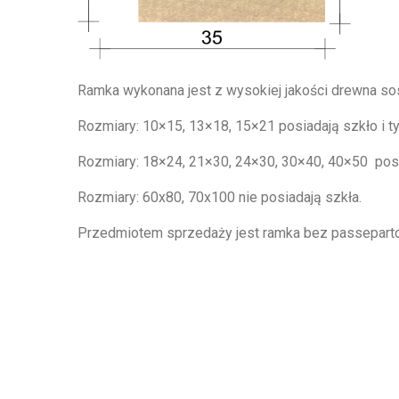
Ramka wykonana jest z wysokiej jakości drewna s
Rozmiary: 10×15, 13×18, 15×21 posiadają szkło i t
Rozmiary: 18×24, 21×30, 24×30, 30×40, 40×50 posia
Rozmiary: 60x80, 70x100 nie posiadają szkła.
Przedmiotem sprzedaży jest ramka bez passepartou