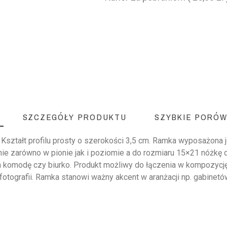
SZCZEGÓŁY PRODUKTU
SZYBKIE PORÓW
ztałt profilu prosty o szerokości 3,5 cm. Ramka wyposażona je
e zarówno w pionie jak i poziomie a do rozmiaru 15×21 nóżkę 
 komodę czy biurko. Produkt możliwy do łączenia w kompozycję z
otografii. Ramka stanowi ważny akcent w aranżacji np. gabinetó