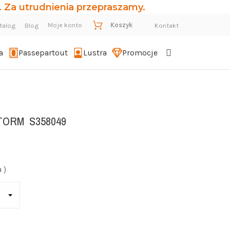
 Za utrudnienia przepraszamy.
Moje konto
Koszyk
talog
Blog
Kontakt
a
Passepartout
Lustra
Promocje
STORM
S358049
 )