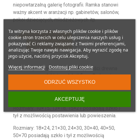
niepowtarzalną galerię fotografii. Ramka stanowi
ważny akcent w aranżacji np. gabinetów, salonów,
pokoi dziecięcych, młodzieżowych itp.
Ta witryna korzysta z własnych plików cookie i plików
cookie stron trzecich w celu ulepszenia naszych usług i
pokazywać Ci reklamy związane z Twoimi preferencjami,
analizując Twoje nawyki nawigacja. Aby wyrazić zgodę na
jego użycie, naciśnij przycisk Akceptuj.
Więcej informacji
Dostosuj pliki cookie
Ramka wykonana jest z wysokiej jakości drewna
sosnowego,
polskiej produkcji firmy Carlson i
ODRZUĆ WSZYSTKO
Piechocki sp. z o.o.
AKCEPTUJĘ
Rozmiary: 10×15, 13×18, 15×21 posiadają szkło i
tył z możliwością postawienia lub powieszenia.
Rozmiary: 18×24, 21×30, 24×30, 30×40, 40×50,
50×70 posiadają szkło i tył z możliwością