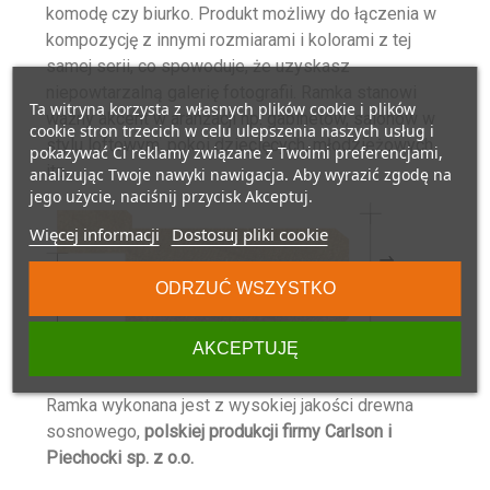
komodę czy biurko. Produkt możliwy do łączenia w
kompozycję z innymi rozmiarami i kolorami z tej
samej serii, co spowoduje, że uzyskasz
niepowtarzalną galerię fotografii. Ramka stanowi
Ta witryna korzysta z własnych plików cookie i plików
ważny akcent w aranżacji np. gabinetów, salonów w
cookie stron trzecich w celu ulepszenia naszych usług i
stylu loftowym, pokoi dziecięcych, młodzieżowych
pokazywać Ci reklamy związane z Twoimi preferencjami,
itp.
analizując Twoje nawyki nawigacja. Aby wyrazić zgodę na
jego użycie, naciśnij przycisk Akceptuj.
Więcej informacji
Dostosuj pliki cookie
ODRZUĆ WSZYSTKO
AKCEPTUJĘ
Ramka wykonana jest z wysokiej jakości drewna
sosnowego,
polskiej produkcji firmy Carlson i
Piechocki sp. z o.o.