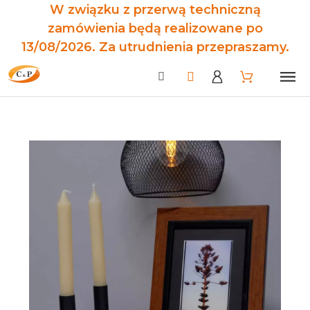
W związku z przerwą techniczną
zamówienia będą realizowane po
13/08/2026. Za utrudnienia przepraszamy.