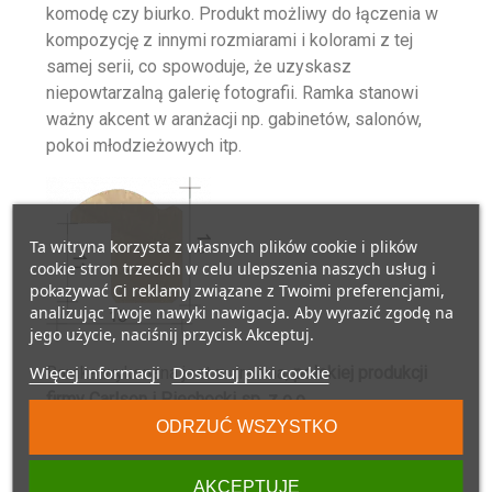
komodę czy biurko. Produkt możliwy do łączenia w
kompozycję z innymi rozmiarami i kolorami z tej
samej serii, co spowoduje, że uzyskasz
niepowtarzalną galerię fotografii. Ramka stanowi
ważny akcent w aranżacji np. gabinetów, salonów,
pokoi młodzieżowych itp.
Ta witryna korzysta z własnych plików cookie i plików
cookie stron trzecich w celu ulepszenia naszych usług i
pokazywać Ci reklamy związane z Twoimi preferencjami,
analizując Twoje nawyki nawigacja. Aby wyrazić zgodę na
jego użycie, naciśnij przycisk Akceptuj.
Więcej informacji
Dostosuj pliki cookie
Ramka wykonana jest z drewna,
polskiej produkcji
firmy Carlson i Piechocki sp. z o.o.
ODRZUĆ WSZYSTKO
Rozmiary: 10×15, 13×18, 15×21 posiadają szkło i
AKCEPTUJĘ