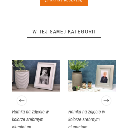
NAPISZ RECENZJĘ
W TEJ SAMEJ KATEGORII
Ramka na zdjęcie w
Ramka na zdjęcie w
R
e
kolorze srebrnym
kolorze srebrnym
k
aluminium
aluminium
a