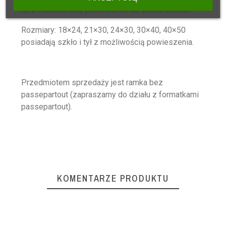
tył z możliwością postawienia lub powieszenia.
Rozmiary: 18×24, 21×30, 24×30, 30×40, 40×50
posiadają szkło i tył z możliwością powieszenia.
Przedmiotem sprzedaży jest ramka bez
passepartout (zapraszamy do działu z formatkami
passepartout).
KOMENTARZE PRODUKTU