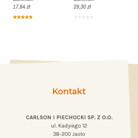
17,64 zł
29,30 zł
1
Kontakt
CARLSON I PIECHOCKI SP. Z O.O.
ul. Kadyiego 12
38-200 Jasło