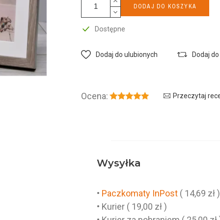
DODAJ DO KOSZYKA
Dostępne
Dodaj do ulubionych
Dodaj do
Ocena:
Przeczytaj rec
Wysyłka
•
Paczkomaty InPost
( 14,69 zł 
• Kurier ( 19,00 zł )
• Kurier za pobraniem ( 25,00 zł 