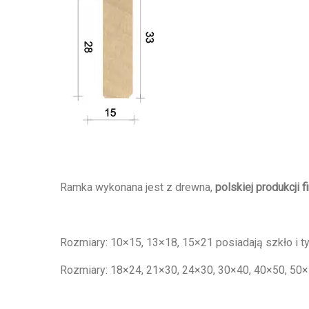
Ramka wykonana jest z drewna,
polskiej produkcji f
Rozmiary: 10×15, 13×18, 15×21 posiadają szkło i t
Rozmiary: 18×24, 21×30, 24×30, 30×40, 40×50, 50×7