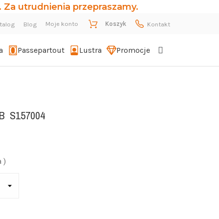
 Za utrudnienia przepraszamy.
Moje konto
Koszyk
talog
Blog
Kontakt
a
Passepartout
Lustra
Promocje
B
S157004
 )