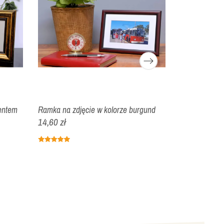
mentem
Ramka na zdjęcie w kolorze burgund
Ramka na zdj
14,60 zł
aluminium
19,64 zł