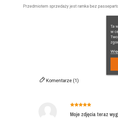
Przedmiotem sprzedaży jest ramka bez passepartou
Ta w
w ce
Twoi
zgod
Więc
Komentarze (1)
Moje zdjęcia teraz wygl