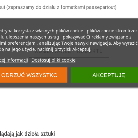
t (zapraszamy do działu z formatkami passepartout).
itryna korzysta z własnych plików cookie i plików cookie stron trzec
lu ulepszenia naszych usług i pokazywać Ci reklamy związane z
mi preferencjami, analizując Twoje nawyki nawigacja. Aby wyrazić
ę na jego użycie, naciśnij przycisk Akceptuj.
KOMENTARZE PRODUKTU
ej informacji
Dostosuj pliki cookie
ODRZUĆ WSZYSTKO
AKCEPTUJĘ
ądają jak dzieła sztuki