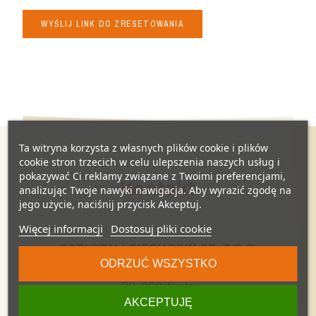
WYŚLIJ LINK DO ZRESETOWANIA
Ta witryna korzysta z własnych plików cookie i plików
cookie stron trzecich w celu ulepszenia naszych usług i
pokazywać Ci reklamy związane z Twoimi preferencjami,
Kontakt
analizując Twoje nawyki nawigacja. Aby wyrazić zgodę na
jego użycie, naciśnij przycisk Akceptuj.
Więcej informacji
Dostosuj pliki cookie
CARLSON I PIECHOCKI SP. Z O.O.
ODRZUĆ WSZYSTKO
ul. Kadyiego 12
38-200 Jasło
AKCEPTUJĘ