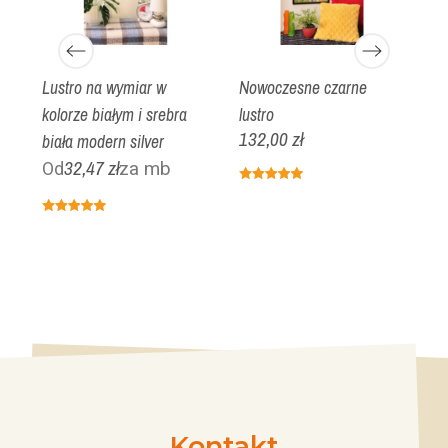
Lustro na wymiar w
Nowoczesne czarne
L
a
kolorze białym i srebra
lustro
c
132,00 zł
biała modern silver
o
3
32,47 zł
za mb
Od
Kontakt