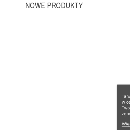
NOWE PRODUKTY
Ta w
w ce
Twoi
zgod
Więc