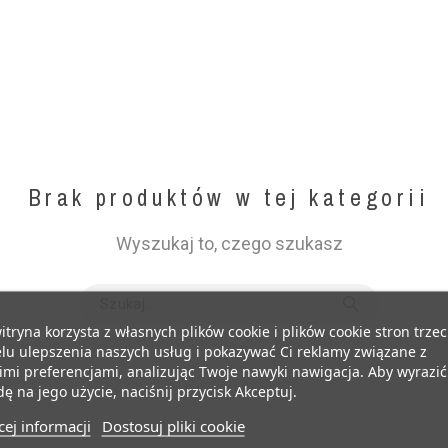
Brak produktów w tej kategorii
Wyszukaj to, czego szukasz
itryna korzysta z własnych plików cookie i plików cookie stron trzec
lu ulepszenia naszych usług i pokazywać Ci reklamy związane z
mi preferencjami, analizując Twoje nawyki nawigacja. Aby wyrazić
ę na jego użycie, naciśnij przycisk Akceptuj.
ej informacji
Dostosuj pliki cookie