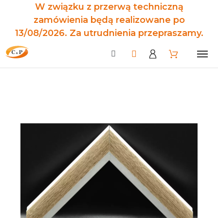
W związku z przerwą techniczną
zamówienia będą realizowane po
13/08/2026. Za utrudnienia przepraszamy.