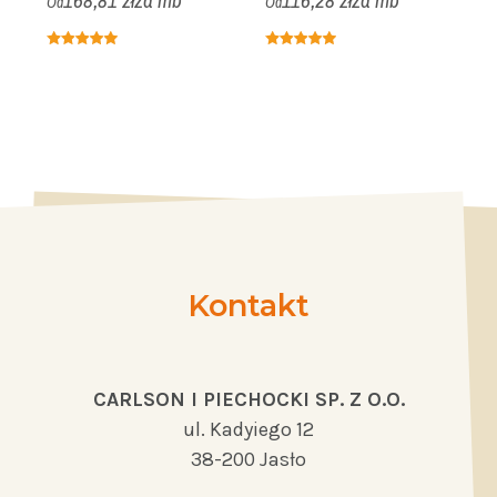
168,81 zł
za mb
116,28 zł
za mb
Od
Od
O
Kontakt
CARLSON I PIECHOCKI SP. Z O.O.
ul. Kadyiego 12
38-200 Jasło