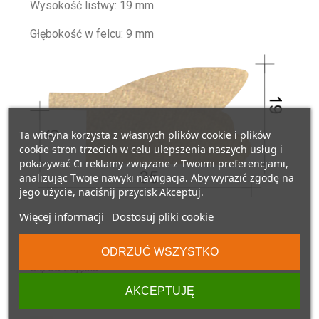
Wysokość listwy: 19 mm
Głębokość w felcu: 9 mm
Ta witryna korzysta z własnych plików cookie i plików
cookie stron trzecich w celu ulepszenia naszych usług i
pokazywać Ci reklamy związane z Twoimi preferencjami,
analizując Twoje nawyki nawigacja. Aby wyrazić zgodę na
jego użycie, naciśnij przycisk Akceptuj.
Więcej informacji
Dostosuj pliki cookie
W rzeczywistości kolor może nieznacznie różnić
ODRZUĆ WSZYSTKO
się od zdjęcia .
AKCEPTUJĘ
Jeśli potrzebujesz pomocy skontaktuj się z nami .