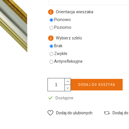
k
Orientacja wieszaka
Pionowo
Poziomo
Wybierz szkło
Brak
Zwykłe
Antyrefleksyjne
DODAJ DO KOSZYKA
Dostępne
Dodaj do ulubionych
Dodaj do