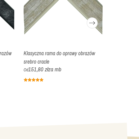
razów
Klasyczna rama do oprawy obrazów
Nowoczesna 
srebro cracle
czarna moder
151,80 zł
za mb
37,34 zł
z
Od
Od