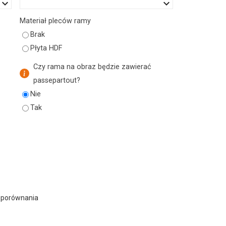
eyboard_arrow_down
keyboard_arrow_down
Materiał pleców ramy
Brak
Płyta HDF
Czy rama na obraz będzie zawierać
passepartout?
Nie
Tak
 porównania