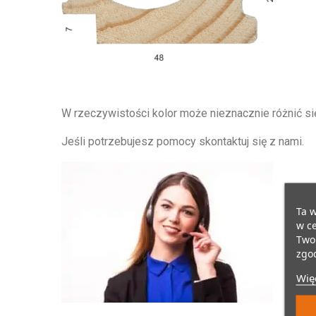
W rzeczywistości kolor może nieznacznie różnić się
Jeśli potrzebujesz pomocy skontaktuj się z nami.
Ta w
w ce
Twoi
zgod
Więc