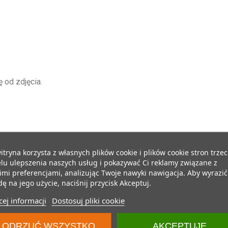
 od zdjęcia.
itryna korzysta z własnych plików cookie i plików cookie stron trzec
lu ulepszenia naszych usług i pokazywać Ci reklamy związane z
mi preferencjami, analizując Twoje nawyki nawigacja. Aby wyrazić
ę na jego użycie, naciśnij przycisk Akceptuj.
ej informacji
Dostosuj pliki cookie
ODRZUĆ WSZYSTKO
AKCEPTUJĘ