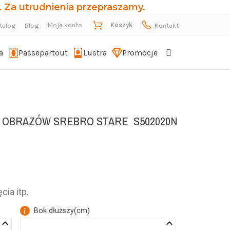
 Za utrudnienia przepraszamy.
Moje konto
Koszyk
talog
Blog
Kontakt
a
Passepartout
Lustra
Promocje
Y OBRAZÓW SREBRO STARE
S502020N
cia itp.
Bok dłuższy
(
cm
)
eyboard_arrow_up
keyboard_arrow_up