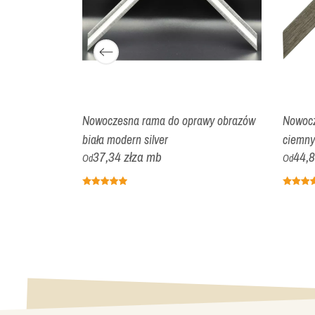
awy obrazów
Nowoczesna rama do oprawy obrazów
Nowocz
biała modern silver
ciemny
37,34 zł
za mb
44,8
Od
Od