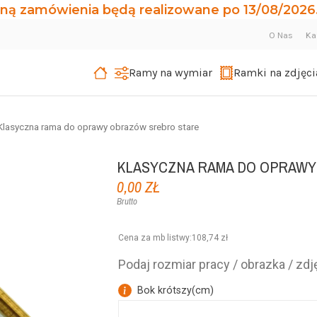
ną zamówienia będą realizowane po 13/08/2026.
O Nas
Ka
Ramy na wymiar
Ramki na zdjęci
Klasyczna rama do oprawy obrazów srebro stare
KLASYCZNA RAMA DO OPRAW
0,00 ZŁ
Brutto
Cena za mb listwy
:
108,74 zł
Podaj rozmiar pracy / obrazka / zdję
Bok krótszy
(
cm
)
k