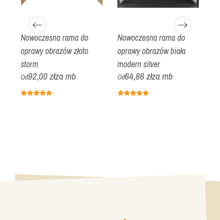
Nowoczesna rama do
Nowoczesna rama do
N
oprawy obrazów złoto
oprawy obrazów biała
o
storm
modern silver
O
92,00 zł
za mb
64,86 zł
za mb
Od
Od