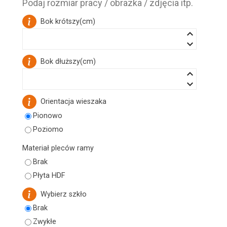
Podaj rozmiar pracy / obrazka / zdjęcia itp.
Bok krótszy
(
cm
)
keyboard_arrow_up
keyboard_arrow_down
Bok dłuższy
(
cm
)
keyboard_arrow_up
keyboard_arrow_down
Orientacja wieszaka
Pionowo
Poziomo
Materiał pleców ramy
Brak
Płyta HDF
Wybierz szkło
Brak
Zwykłe