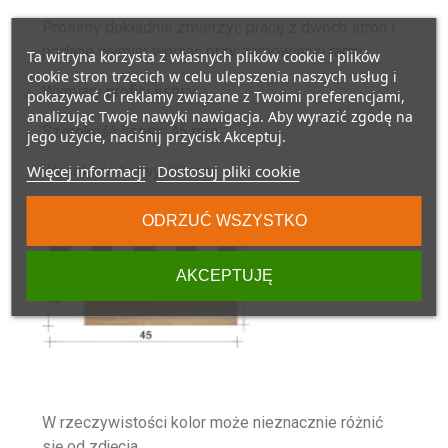
Prosimy dokładnie zmierzyć pracę z dwóch stron i
podane wymiar wpisać przy zamówieniu ramy.
Ta witryna korzysta z własnych plików cookie i plików
cookie stron trzecich w celu ulepszenia naszych usług i
Wymiary profilu listwy:
pokazywać Ci reklamy związane z Twoimi preferencjami,
analizując Twoje nawyki nawigacja. Aby wyrazić zgodę na
Szerokość listwy: 45 mm
jego użycie, naciśnij przycisk Akceptuj.
Więcej informacji
Dostosuj pliki cookie
Wysokość listwy: 20 mm
Głębokość w felcu: 12 mm
ODRZUĆ WSZYSTKO
AKCEPTUJĘ
W rzeczywistości kolor może nieznacznie różnić
się od zdjęcia.