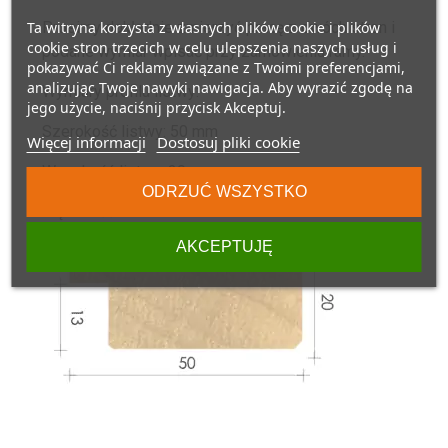
Prosimy dokładnie zmierzyć pracę z dwóch stron i
Ta witryna korzysta z własnych plików cookie i plików
cookie stron trzecich w celu ulepszenia naszych usług i
podane wymiar wpisać przy zamówieniu ramy.
pokazywać Ci reklamy związane z Twoimi preferencjami,
analizując Twoje nawyki nawigacja. Aby wyrazić zgodę na
Wymiary profilu listwy:
jego użycie, naciśnij przycisk Akceptuj.
Szerokość listwy: 50 mm
Więcej informacji
Dostosuj pliki cookie
Wysokość listwy: 20 mm
ODRZUĆ WSZYSTKO
Głębokość w felcu: 13 mm
AKCEPTUJĘ