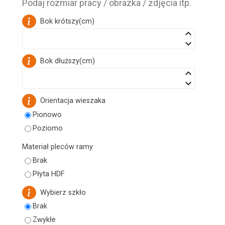
Podaj rozmiar pracy / obrazka / zdjęcia itp.
Bok krótszy
(
cm
)
keyboard_arrow_up
keyboard_arrow_down
Bok dłuższy
(
cm
)
keyboard_arrow_up
keyboard_arrow_down
Orientacja wieszaka
Pionowo
Poziomo
Materiał pleców ramy
Brak
Płyta HDF
Wybierz szkło
Brak
Zwykłe