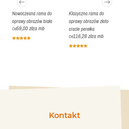
Nowoczesna rama do
Klasyczna rama do
K
oprawy obrazów biała
oprawy obrazów złoto
o
59,00 zł
za mb
r
cracle perełka
s
Od
116,28 zł
za mb
Od
O
Kontakt