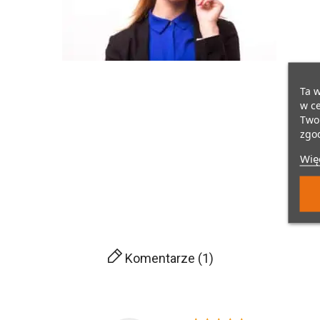
Ta w
w ce
Twoi
zgod
Więc
Komentarze (1)