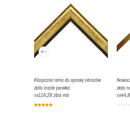
y obrazów
Klasyczna rama do oprawy obrazów
Nowocz
złoto cracle perełka
złoto 
116,28 zł
za mb
44,8
Od
Od