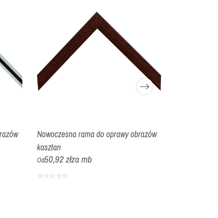
razów
Nowoczesna rama do oprawy obrazów
Nowoczesna 
kasztan
zielono złota
50,92 zł
za mb
118,10 zł
z
Od
Od