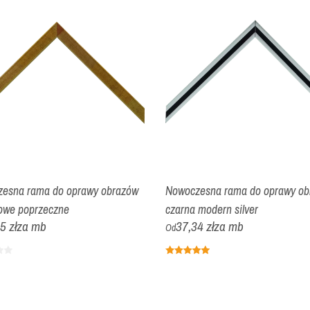
esna rama do oprawy obrazów
Nowoczesna rama do oprawy ob
nowe poprzeczne
czarna modern silver
5 zł
za mb
37,34 zł
za mb
Od