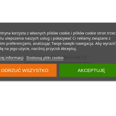
itryna korzysta z własnych plików cookie i plików cookie stron trzec
lu ulepszenia naszych usług i pokazywać Ci reklamy związane z
mi preferencjami, analizując Twoje nawyki nawigacja. Aby wyrazić
ę na jego użycie, naciśnij przycisk Akceptuj.
KOMENTARZE PRODUKTU
ej informacji
Dostosuj pliki cookie
ODRZUĆ WSZYSTKO
AKCEPTUJĘ