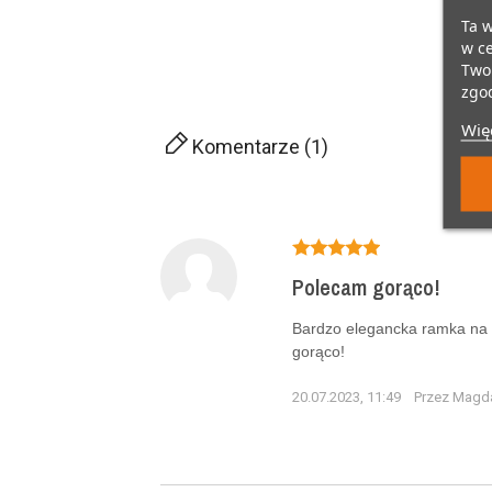
Ta w
w ce
Twoi
zgod
Więc
Komentarze (1)
Polecam gorąco!
Bardzo elegancka ramka na z
gorąco!
20.07.2023, 11:49
Przez Magd