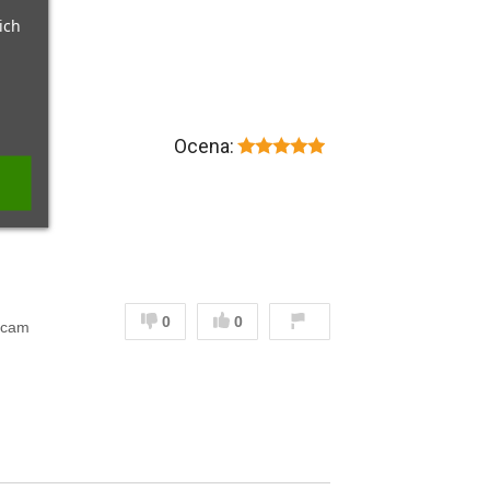
ich
Ocena:
0
0
ecam