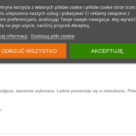
itryna korzysta z własnych plików cookie i plików cookie stron trzec
lu ulepszenia naszych usług i pokazywać Ci reklamy związane z
mi preferencjami, analizując Twoje nawyki nawigacja. Aby wyrazić
ę na jego użycie, naciśnij przycisk Akceptuj.
ej informacji
Dostosuj pliki cookie
ODRZUĆ WSZYSTKO
AKCEPTUJĘ
djęcia, starannie wykonana. Ładnie prezentuje się w mieszkaniu. Pol
a