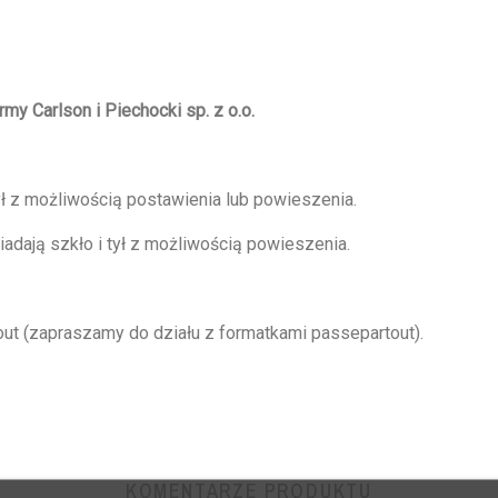
irmy Carlson i Piechocki sp. z o.o.
ył z możliwością postawienia lub powieszenia.
dają szkło i tył z możliwością powieszenia.
t (zapraszamy do działu z formatkami passepartout).
KOMENTARZE PRODUKTU