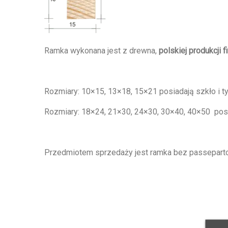
Ramka wykonana jest z drewna,
polskiej produkcji f
Rozmiary: 10×15, 13×18, 15×21 posiadają szkło i t
Rozmiary: 18×24, 21×30, 24×30, 30×40, 40×50 posia
Przedmiotem sprzedaży jest ramka bez passepartou