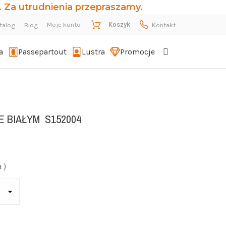
 Za utrudnienia przepraszamy.
Moje konto
Koszyk
talog
Blog
Kontakt
a
Passepartout
Lustra
Promocje
E BIAŁYM
S152004
 )