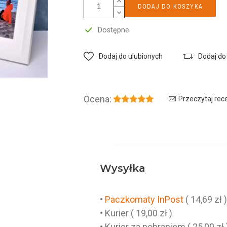
DODAJ DO KOSZYKA
Dostępne
Dodaj do ulubionych
Dodaj do
Ocena:
Przeczytaj rec
Wysyłka
•
Paczkomaty InPost
( 14,69 zł 
• Kurier ( 19,00 zł )
• Kurier za pobraniem ( 25,00 zł 