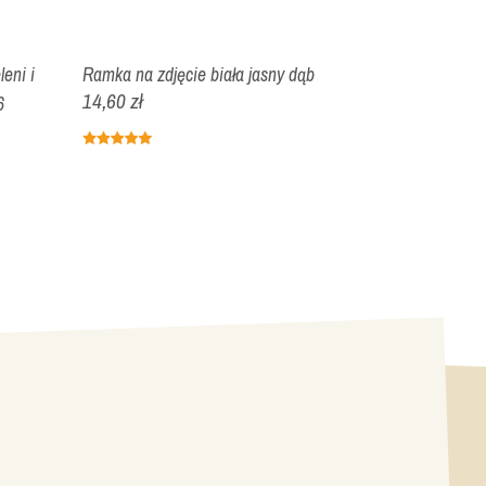
eni i
Ramka na zdjęcie biała jasny dąb
Ramka na zdj
14,60 zł
19,64 zł
6