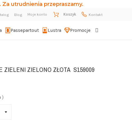
 Za utrudnienia przepraszamy.
Moje konto
Koszyk
talog
Blog
Kontakt
a
Passepartout
Lustra
Promocje
 ZIELENI ZIELONO ZŁOTA
S159009
 )