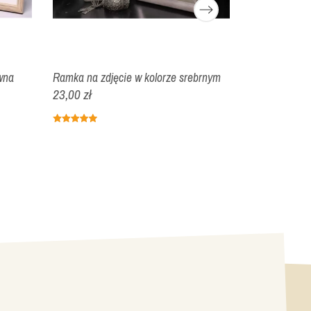
wna
Ramka na zdjęcie w kolorze srebrnym
Ramka na zdj
23,00 zł
23,00 zł