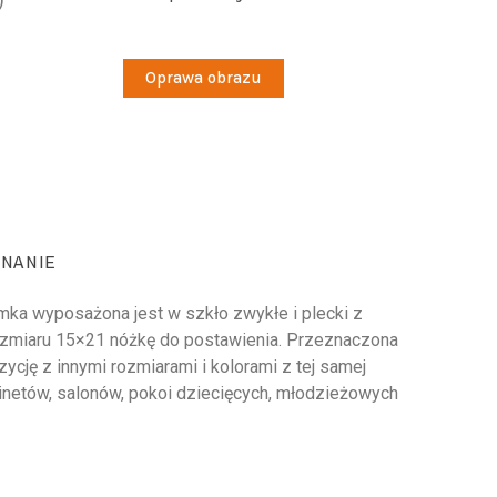
Oprawa obrazu
NANIE
Ramka wyposażona jest w szkło zwykłe i plecki z
rozmiaru 15×21 nóżkę do postawienia. Przeznaczona
cję z innymi rozmiarami i kolorami z tej samej
abinetów, salonów, pokoi dziecięcych, młodzieżowych