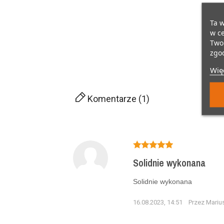
Ta w
w ce
Twoi
zgod
Więc
Komentarze (1)
Solidnie wykonana
Solidnie wykonana
16.08.2023, 14:51
Przez Mariu