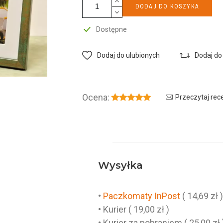
DODAJ DO KOSZYKA
Dostępne
Dodaj do ulubionych
Dodaj do
Ocena:
Przeczytaj rec
Wysyłka
•
Paczkomaty InPost
( 14,69 zł 
• Kurier ( 19,00 zł )
• Kurier za pobraniem ( 25,00 zł 