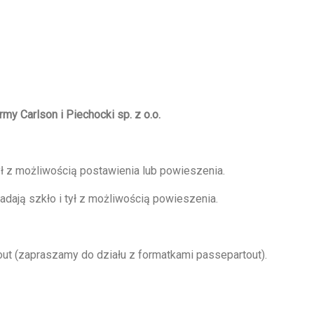
irmy Carlson i Piechocki sp. z o.o.
ył z możliwością postawienia lub powieszenia.
dają szkło i tył z możliwością powieszenia.
t (zapraszamy do działu z formatkami passepartout).