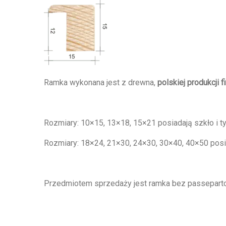
Ramka wykonana jest z drewna,
polskiej produkcji f
Rozmiary: 10×15, 13×18, 15×21 posiadają szkło i t
Rozmiary: 18×24, 21×30, 24×30, 30×40, 40×50 posia
Przedmiotem sprzedaży jest ramka bez passepartou