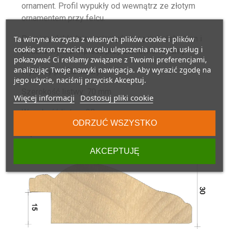
ornament. Profil wypukły od wewnątrz ze złotym
ornamentem przy felcu.
Prosimy dokładnie zmierzyć pracę z dwóch stron i
Ta witryna korzysta z własnych plików cookie i plików
cookie stron trzecich w celu ulepszenia naszych usług i
podane wymiar wpisać przy zamówieniu ramy.
pokazywać Ci reklamy związane z Twoimi preferencjami,
analizując Twoje nawyki nawigacja. Aby wyrazić zgodę na
Wymiary profilu listwy:
jego użycie, naciśnij przycisk Akceptuj.
Szerokość listwy: 70 mm
Więcej informacji
Dostosuj pliki cookie
Wysokość listwy: 30 mm
ODRZUĆ WSZYSTKO
Głębokość w felcu: 15 mm
AKCEPTUJĘ