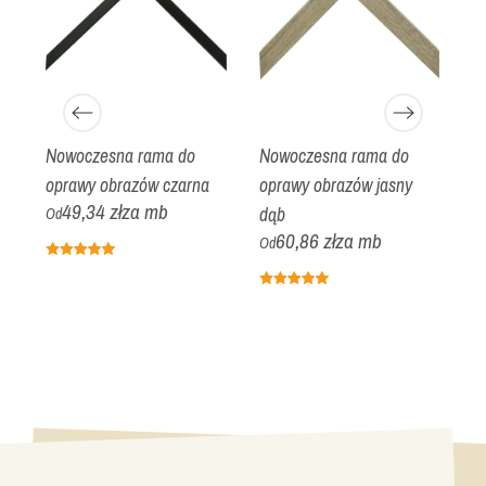
Nowoczesna rama do
Nowoczesna rama do
K
ia
oprawy obrazów czarna
oprawy obrazów jasny
o
49,34 zł
za mb
dąb
o
Od
60,86 zł
za mb
Od
O