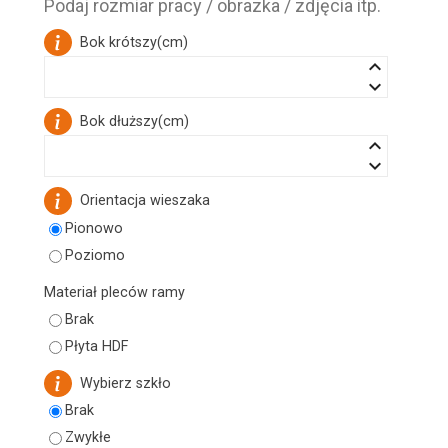
Podaj rozmiar pracy / obrazka / zdjęcia itp.
Bok krótszy
(
cm
)
keyboard_arrow_up
keyboard_arrow_down
Bok dłuższy
(
cm
)
keyboard_arrow_up
keyboard_arrow_down
Orientacja wieszaka
Pionowo
Poziomo
Materiał pleców ramy
Brak
Płyta HDF
Wybierz szkło
Brak
Zwykłe