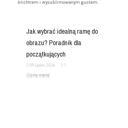
blichtrem i wysublimowanym gustem.
Jak wybrać idealną ramę do
obrazu? Poradnik dla
początkujących
09 Lipiec 2026
1
Czytaj więcej
Ochron
drewni
zachow
lata?