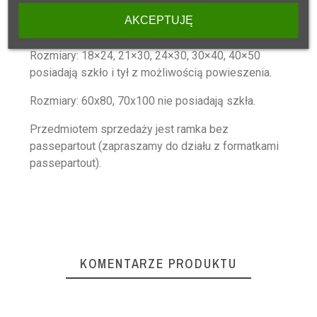
Rozmiary: 10×15, 13×18, 15×21 posiadają szkło i
AKCEPTUJĘ
tył z możliwością postawienia lub powieszenia.
Rozmiary: 18×24, 21×30, 24×30, 30×40, 40×50
posiadają szkło i tył z możliwością powieszenia.
Rozmiary: 60x80, 70x100 nie posiadają szkła.
Przedmiotem sprzedaży jest ramka bez
passepartout (zapraszamy do działu z formatkami
passepartout).
KOMENTARZE PRODUKTU