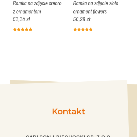
Ramka na zdjęcie srebro
Ramka na zdjęcie złota
R
r
z ornamentem
ornament flowers
o
51,14 zł
56,28 zł
4
Kontakt