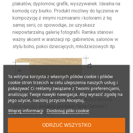
plakatów, dyplomów, grafik, wyszywanek. Idealna na
komodę czy biurko. Produkt możliwy do łączenia w
kompozycję z innymi rozmiarami i kolorami z tej
samej serii, co spowoduje, że uzyskasz
niepowtarzalną galerię fotografii. Ramka stanowi
ważny akcent w aranżacji np. gabinetów, salonów w
stylu boho, pokoi dziecięcych, młodzieżowych itp.
Ta witryna korzysta z własnych plików cookie i plików
cookie stron trzecich w celu ulepszenia naszych usług i
pokazywać Ci reklamy związane z Twoimi preferencjami,
analizując Twoje nawyki nawigacja. Aby wyrazić zgodę na
Ramka wykonana jest z wysokiej jakości drewna
jego użycie, naciśnij przycisk Akceptuj.
sosnowego,
polskiej produkcji firmy Carlson i
Więcej informacji
Dostosuj pliki cookie
Piechocki sp. z o.o.
ODRZUĆ WSZYSTKO